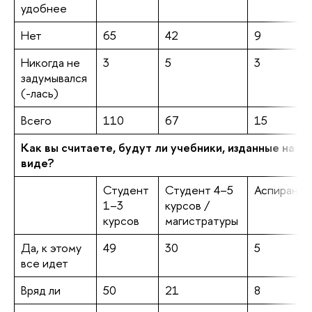
удобнее
Нет
65
42
9
Никогда не
3
5
3
задумывался
(-лась)
Всего
110
67
15
Как вы считаете, будут ли учебники, изданные на б
виде?
Студент
Студент 4–5
Аспирант
1–3
курсов /
курсов
магистратуры
Да, к этому
49
30
5
все идет
Вряд ли
50
21
8