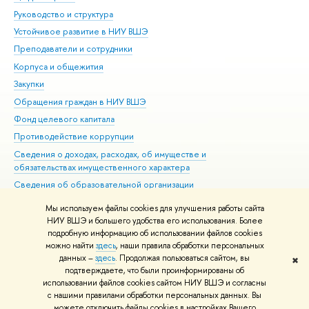
Руководство и структура
Дов
Устойчивое развитие в НИУ ВШЭ
Ол
Преподаватели и сотрудники
При
Корпуса и общежития
Вы
Закупки
При
Обращения граждан в НИУ ВШЭ
Ас
Фонд целевого капитала
До
Противодействие коррупции
Цен
Сведения о доходах, расходах, об имуществе и
Би
обязательствах имущественного характера
Об
Сведения об образовательной организации
Обр
Людям с ограниченными возможностями здоровья
Мы используем файлы cookies для улучшения работы сайта
Единая платежная страница
НИУ ВШЭ и большего удобства его использования. Более
подробную информацию об использовании файлов cookies
Работа в Вышке
можно найти
здесь
, наши правила обработки персональных
данных –
здесь
. Продолжая пользоваться сайтом, вы
✖
Редактору
подтверждаете, что были проинформированы об
© НИУ ВШЭ 1993–2026
Адреса и контакты
Условия использования
использовании файлов cookies сайтом НИУ ВШЭ и согласны
с нашими правилами обработки персональных данных. Вы
материалов
Политика конфиденциальности
Карта сайта
можете отключить файлы cookies в настройках Вашего
Шрифты HSE Sans и HSE Slab разработаны в
Школе дизайна НИУ ВШЭ