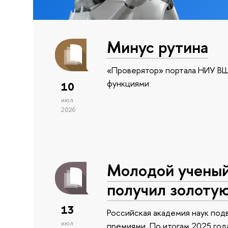
Минус рутина
«Проверятор» портала НИУ ВШ
функциями
10
июл
2026
Молодой учены
получил золоту
13
Российская академия наук подв
июл
премиями. По итогам 2025 года