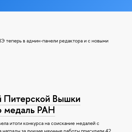
Э теперь в админ-панели редактора и с новыми
й Питерской Вышки
ю медаль РАН
ела итоги конкурса на соискание медалей с
 награды за лучшие научные работы присудили 42