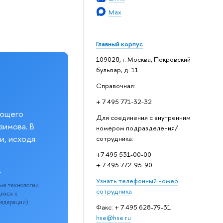
Max
Главный корпус
109028, г. Москва, Покровский
бульвар, д. 11
Справочная:
+ 7 495 771-32-32
еющего
Для соединения с внутренним
зимова. В
номером подразделения/
и, исходя
сотрудника:
+7 495 531-00-00
+ 7 495 772-95-90
.
Узнать телефонный номер
ые технологии
сотрудника
щихся к
Федерации).
Факс: + 7 495 628-79-31
hse@hse.ru