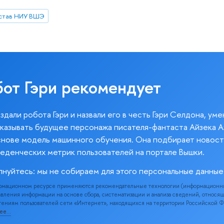
став НИУ ВШЭ
бот Гэри рекомендует
здали робота Гэри и назвали его в честь Гэри Селдона, ум
казывать будущее персонажа писателя-фантаста Айзека А
снове модель машинного обучения. Она подбирает новост
веденческих метрик пользователей на портале Вышки.
лнуйтесь: мы не собираем для этого персональные данные
рмационном ресурсе применяются рекомендательные технологии (информационн
вления информации на основе сбора, систематизации и анализа сведений, относя
ениям пользователей сети «Интернет», находящихся на территории Российской 
нее…