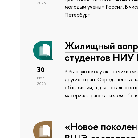
2026
молодым ученым России. В чи
Петербург.
Жилищный вопро
студентов НИУ
30
В Высшую школу экономики еже
июл
других стран. Определенные к
2026
общежитии, а для остальных п
материале рассказываем обо 
«Новое поколен
ВШЭ состоялся 