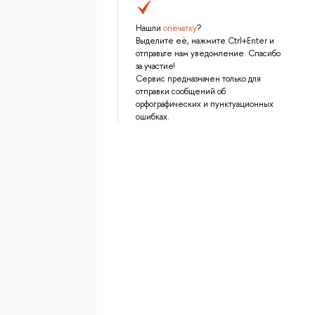
Нашли
опечатку
?
Выделите её, нажмите Ctrl+Enter и
отправьте нам уведомление. Спасибо
за участие!
Сервис предназначен только для
отправки сообщений об
орфографических и пунктуационных
ошибках.