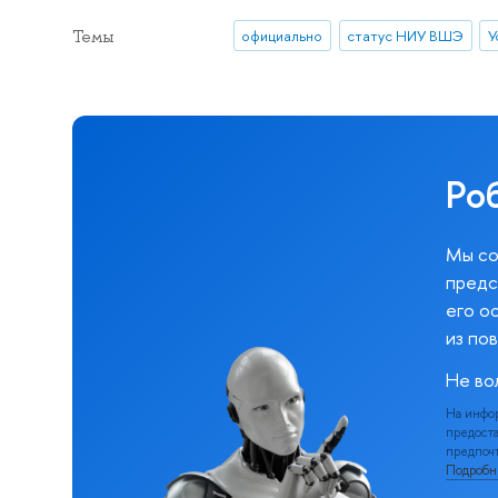
Темы
официально
статус НИУ ВШЭ
У
Ро
Мы со
предс
его о
из по
Не во
На инфо
предоста
предпочт
Подроб