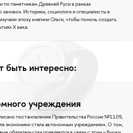
 по памятникам Древней Руси в рамках
заново». Историки, социологи и специалисты в
зучали эпоху княгини Ольги, чтобы помочь создать
тиях X века.
т быть интересно:
номного учреждения
дписано постановление Правительства России №1109,
ла экономики стала автономным учреждением. О том,
ые обязательства появляются в связи с этим у Вышки,