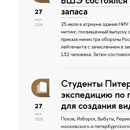
запаса
27
июл
25 июля в атриуме здания НИ
2026
митинг, посвященный выпуску 
приказа министра обороны Ро
лейтенанта с зачислением в з
132 человека. Затем состоялс
Студенты Питер
экспедицию по 
для создания в
27
июл
Псков, Изборск, Выбуты, Рюри
2026
московского и петербургского