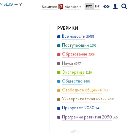
ИУ ВШЭ
У
Кампус в
Москве
РУС
EN
РУБРИКИ
Все новости
20955
Поступающим
1698
Образование
3809
Наука
6297
Экспертиза
1110
Общество
1498
Свободное общение
793
Университетская жизнь
4383
Приоритет 2030
149
Программа развития 2030
355