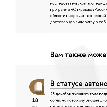
исследовательской экспедиции
программы «Открываем Россию 
области цифровых технологий и
достоверную видеоигру о собы
Вам также може
В статусе авто
23 декабря прошлого года по
18
согласно которому Высшая шко
какие новые возможности и нов
янв