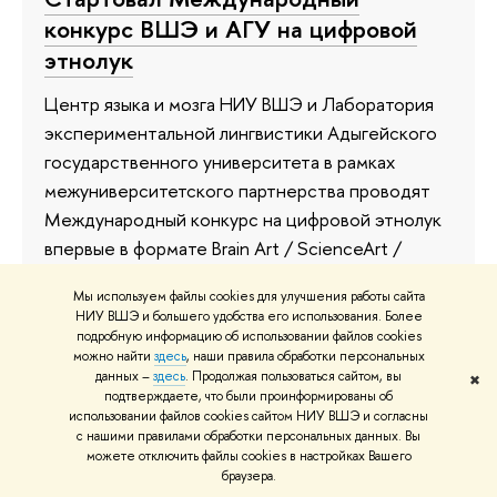
конкурс ВШЭ и АГУ на цифровой
этнолук
Центр языка и мозга НИУ ВШЭ и Лаборатория
экспериментальной лингвистики Адыгейского
государственного университета в рамках
межуниверситетского партнерства проводят
Международный конкурс на цифровой этнолук
впервые в формате Brain Art / ScienceArt /
EtnoArt. Работы принимаются до 25 мая 2024
Мы используем файлы cookies для улучшения работы сайта
года.
НИУ ВШЭ и большего удобства его использования. Более
подробную информацию об использовании файлов cookies
8 мая 2024
можно найти
здесь
, наши правила обработки персональных
данных –
здесь
. Продолжая пользоваться сайтом, вы
✖
подтверждаете, что были проинформированы об
использовании файлов cookies сайтом НИУ ВШЭ и согласны
с нашими правилами обработки персональных данных. Вы
«Цель конкурса — отобрать
можете отключить файлы cookies в настройках Вашего
браузера.
смелые идеи для более