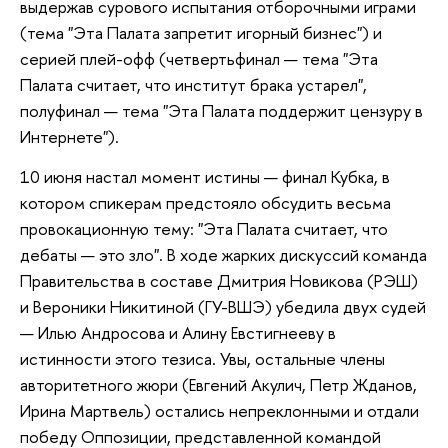
выдержав сурового испытания отборочными играми
(тема "Эта Палата запретит игорный бизнес") и
серией плей-офф (четвертьфинал — тема "Эта
Палата считает, что институт брака устарел",
полуфинал — тема "Эта Палата поддержит цензуру в
Интернете").
10 июня настал момент истины — финал Кубка, в
котором спикерам предстояло обсудить весьма
провокационную тему: "Эта Палата считает, что
дебаты — это зло". В ходе жарких дискуссий команда
Правительства в составе Дмитрия Новикова (РЭШ)
и Вероники Никитиной (ГУ-ВШЭ) убедила двух судей
— Илью Андросова и Алину Евстигнееву в
истинности этого тезиса. Увы, остальные члены
авторитетного жюри (Евгений Акулич, Петр Жданов,
Ирина Мартвель) остались непреклонными и отдали
победу Оппозиции, представленной командой