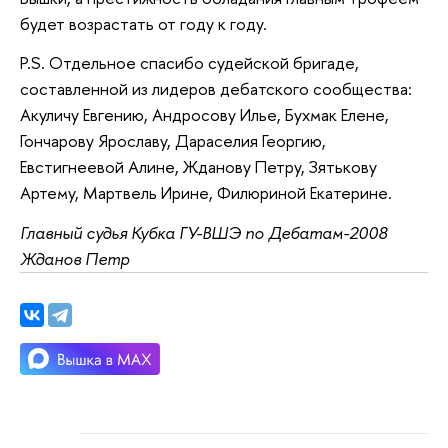
будет возрастать от году к году.
P.S. Отдельное спасибо судейской бригаде,
составленной из лидеров дебатского сообщества:
Акуличу Евгению, Андросову Илье, Бухмак Елене,
Гончарову Ярославу, Дараселия Георгию,
Евстигнеевой Алине, Жданову Петру, Зятькову
Артему, Мартвель Ирине, Филюриной Екатерине.
Главный судья Кубка ГУ-ВШЭ по Дебатам-2008
Жданов Петр