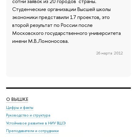
сотни заявок из 20 городов страны.
Студенческие организации Высшей школы
экономики представили 17 проектов, это
второй результат по России после
Московского государственного университета
имени М.В.Ломоносова.
26 марта 2012
О ВЫШКЕ
ОБ
Цифры и факты
Ли
Руководство и структура
Дов
Устойчивое развитие в НИУ ВШЭ
Ол
Преподаватели и сотрудники
При