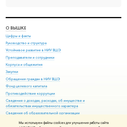
О ВЫШКЕ
ОБ
Цифры и факты
Ли
Руководство и структура
Дов
Устойчивое развитие в НИУ ВШЭ
Ол
Преподаватели и сотрудники
При
Корпуса и общежития
Вы
Закупки
При
Обращения граждан в НИУ ВШЭ
Ас
Фонд целевого капитала
До
Противодействие коррупции
Цен
Сведения о доходах, расходах, об имуществе и
Би
обязательствах имущественного характера
Об
Сведения об образовательной организации
Обр
Людям с ограниченными возможностями здоровья
Мы используем файлы cookies для улучшения работы сайта