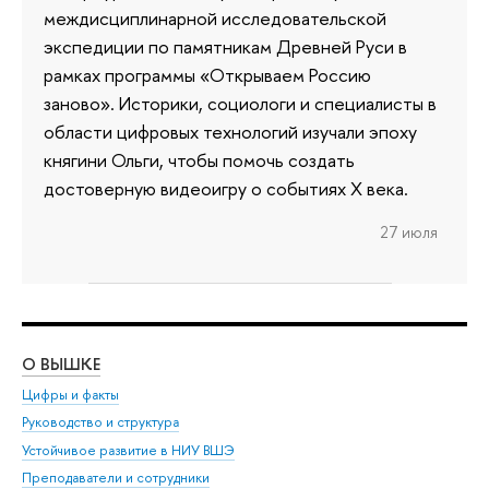
междисциплинарной исследовательской
экспедиции по памятникам Древней Руси в
рамках программы «Открываем Россию
заново». Историки, социологи и специалисты в
области цифровых технологий изучали эпоху
княгини Ольги, чтобы помочь создать
достоверную видеоигру о событиях X века.
27 июля
О ВЫШКЕ
ОБ
Цифры и факты
Ли
Руководство и структура
Дов
Устойчивое развитие в НИУ ВШЭ
Ол
Преподаватели и сотрудники
При