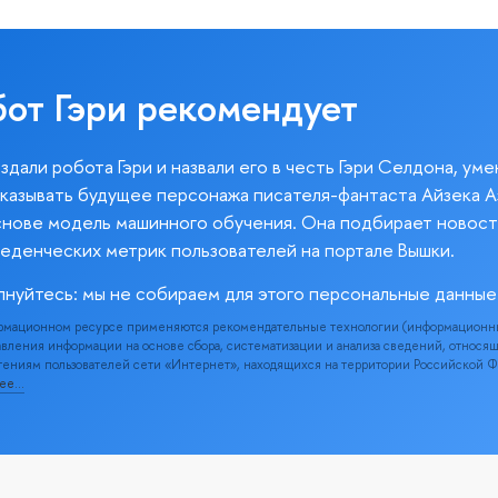
бот Гэри рекомендует
здали робота Гэри и назвали его в честь Гэри Селдона, ум
казывать будущее персонажа писателя-фантаста Айзека А
снове модель машинного обучения. Она подбирает новост
веденческих метрик пользователей на портале Вышки.
лнуйтесь: мы не собираем для этого персональные данные
рмационном ресурсе применяются рекомендательные технологии (информационн
вления информации на основе сбора, систематизации и анализа сведений, относя
ениям пользователей сети «Интернет», находящихся на территории Российской 
нее…