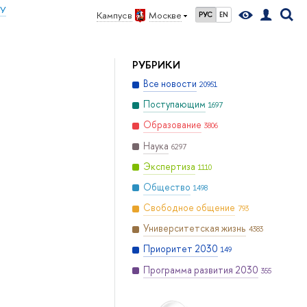
ИУ
Кампус в
Москве
РУС
EN
РУБРИКИ
Все новости
20951
Поступающим
1697
Образование
3806
Наука
6297
Экспертиза
1110
Общество
1498
Свободное общение
793
Университетская жизнь
4383
Приоритет 2030
149
Программа развития 2030
355