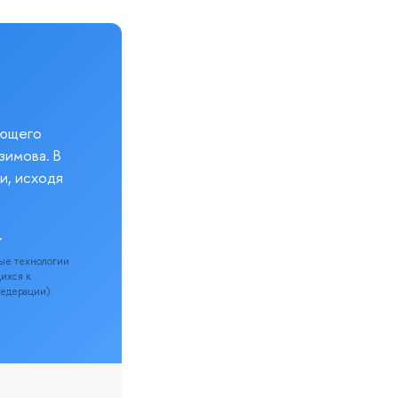
еющего
зимова. В
и, исходя
.
ые технологии
щихся к
Федерации).