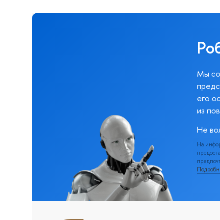
Ро
Мы со
предс
его о
из по
Не во
На инфо
предоста
предпочт
Подроб