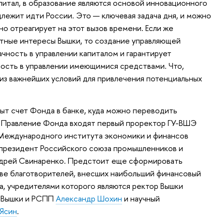
питал, в образование являются основой инновационного
длежит идти России. Это — ключевая задача дня, и можно
но отреагирует на этот вызов времени. Если же
тные интересы Вышки, то создание управляющей
чность в управлении капиталом и гарантирует
ость в управлении имеющимися средствами. Что,
 из важнейших условий для привлечения потенциальных
ыт счет Фонда в банке, куда можно переводить
В Правление Фонда входят первый проректор ГУ-ВШЭ
 Международного института экономики и финансов
президент Российского союза промышленников и
дрей Свинаренко. Предстоит еще сформировать
ве благотворителей, внесших наибольший финансовый
а, учредителями которого являются ректор Вышки
т Вышки и РСПП
Александр Шохин
и научный
 Ясин
.