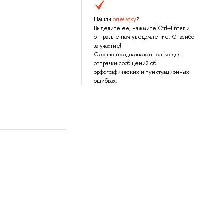
Нашли
опечатку
?
Выделите её, нажмите Ctrl+Enter и
отправьте нам уведомление. Спасибо
за участие!
Сервис предназначен только для
отправки сообщений об
орфографических и пунктуационных
ошибках.