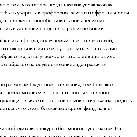
ет о том, что теперь, когда названа управляющая
ут быть уверены в профессионализме и эффективности
м, что должно способствовать повышению их
сти в выделении средств на развитие Вышки.
й капитал фонда, получаемый от жертвователей,
ти пожертвования не могут тратиться на текущие
 обращение, а получаемые от этого доходы в виде
ым образом на осуществления задач развития
по размерам будут пожертвования, тем большие
яющей компанией в оборот и, соответственно,
тупающие в виде процентов от инвестирования средств
еяться, что уже в ближайшее время фонд начнет
и-победителя конкурса был многоступенчатым. На
й комиссии вскрыли в присутствии представителей