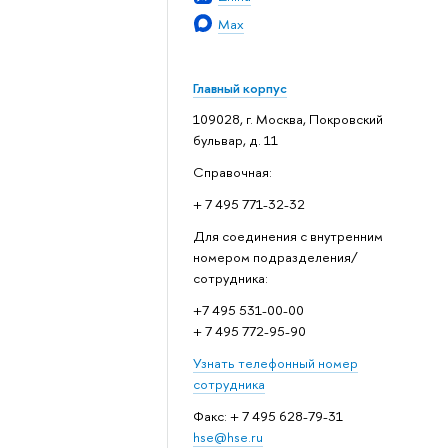
Max
Главный корпус
109028, г. Москва, Покровский
бульвар, д. 11
Справочная:
+ 7 495 771-32-32
Для соединения с внутренним
номером подразделения/
сотрудника:
+7 495 531-00-00
+ 7 495 772-95-90
Узнать телефонный номер
сотрудника
Факс: + 7 495 628-79-31
hse@hse.ru