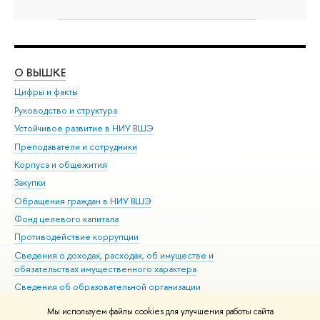
О ВЫШКЕ
ОБ
Цифры и факты
Ли
Руководство и структура
Дов
Устойчивое развитие в НИУ ВШЭ
Ол
Преподаватели и сотрудники
При
Корпуса и общежития
Вы
Закупки
При
Обращения граждан в НИУ ВШЭ
Ас
Фонд целевого капитала
До
Противодействие коррупции
Цен
Сведения о доходах, расходах, об имуществе и
Би
обязательствах имущественного характера
Об
Сведения об образовательной организации
Обр
Людям с ограниченными возможностями здоровья
Мы используем файлы cookies для улучшения работы сайта