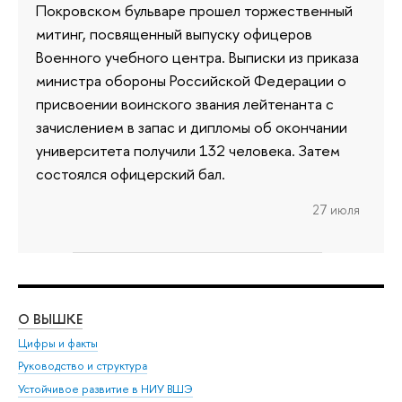
Покровском бульваре прошел торжественный
митинг, посвященный выпуску офицеров
Военного учебного центра. Выписки из приказа
министра обороны Российской Федерации о
присвоении воинского звания лейтенанта с
зачислением в запас и дипломы об окончании
университета получили 132 человека. Затем
состоялся офицерский бал.
27 июля
О ВЫШКЕ
ОБ
Цифры и факты
Ли
Руководство и структура
Дов
Устойчивое развитие в НИУ ВШЭ
Ол