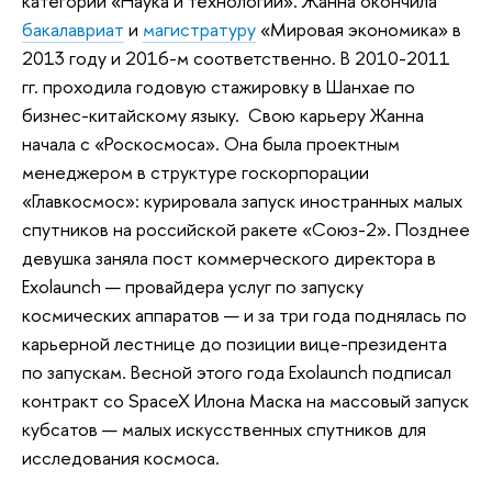
категории «Наука и технологии». Жанна окончила
бакалавриат
и
магистратуру
«Мировая экономика» в
2013 году и 2016-м соответственно. В 2010-2011
гг. проходила годовую стажировку в Шанхае по
бизнес-китайскому языку. Свою карьеру Жанна
начала с «Роскосмоса». Она была проектным
менеджером в структуре госкорпорации
«Главкосмос»: курировала запуск иностранных малых
спутников на российской ракете «Союз-2». Позднее
девушка заняла пост коммерческого директора в
Exolaunch — провайдера услуг по запуску
космических аппаратов — и за три года поднялась по
карьерной лестнице до позиции вице-президента
по запускам. Весной этого года Exolaunch подписал
контракт со SpaceX Илона Маска на массовый запуск
кубсатов — малых искусственных спутников для
исследования космоса.