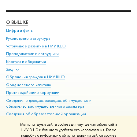
О ВЫШКЕ
ОБ
Цифры и факты
Ли
Руководство и структура
Дов
Устойчивое развитие в НИУ ВШЭ
Ол
Преподаватели и сотрудники
При
Корпуса и общежития
Вы
Закупки
При
Обращения граждан в НИУ ВШЭ
Ас
Фонд целевого капитала
До
Противодействие коррупции
Цен
Сведения о доходах, расходах, об имуществе и
Би
обязательствах имущественного характера
Об
Сведения об образовательной организации
Обр
Людям с ограниченными возможностями здоровья
Мы используем файлы cookies для улучшения работы сайта
Единая платежная страница
НИУ ВШЭ и большего удобства его использования. Более
подробную информацию об использовании файлов cookies