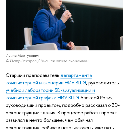
Ирина Мартусевич
© Петр Захаров / Высшая школа экономики
Старший преподаватель
департамента
компьютерной инженерии НИУ ВШЭ
, руководитель
учебной лаборатории 3D-визуализации и
компьютерной графики НИУ ВШЭ
Алексей Ролич,
руководивший проектом, подробно рассказал о 3D-
реконструкции здания. В процессе работы проект
развился в нечто большее, чем обычная
реконструкция, сейчас в него включены уже пять