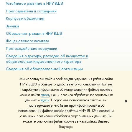
Устойчивое развитие в НИУ ВШЭ
Ол
Преподаватели и сотрудники
При
Корпуса и общежития
Вы
Закупки
При
Обращения граждан в НИУ ВШЭ
Ас
Фонд целевого капитала
До
Противодействие коррупции
Цен
Сведения о доходах, расходах, об имуществе и
Би
обязательствах имущественного характера
Об
Сведения об образовательной организации
Обр
Людям с ограниченными возможностями здоровья
Мы используем файлы cookies для улучшения работы сайта
Единая платежная страница
НИУ ВШЭ и большего удобства его использования. Более
подробную информацию об использовании файлов cookies
Работа в Вышке
можно найти
здесь
, наши правила обработки персональных
данных –
здесь
. Продолжая пользоваться сайтом, вы
✖
Редактору
подтверждаете, что были проинформированы об
© НИУ ВШЭ 1993–2026
Адреса и контакты
Условия использования
использовании файлов cookies сайтом НИУ ВШЭ и согласны
с нашими правилами обработки персональных данных. Вы
материалов
Политика конфиденциальности
Карта сайта
можете отключить файлы cookies в настройках Вашего
Шрифты HSE Sans и HSE Slab разработаны в
Школе дизайна НИУ ВШЭ
браузера.