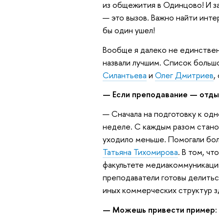
из общежития в Одинцово! И з
— это вызов. Важно найти инте
бы один ушел!
Вообще я далеко не единствен
назвали лучшим. Список большо
Силантьева
и
Олег Дмитриев
,
— Если преподавание — отдых
— Сначала на подготовку к од
неделе. С каждым разом стано
уходило меньше. Помогали бол
Татьяна Тихомирова
. В том, чт
факультете медиакоммуникаци
преподаватели готовы делиться
иных коммерческих структур з
— Можешь привести пример: 