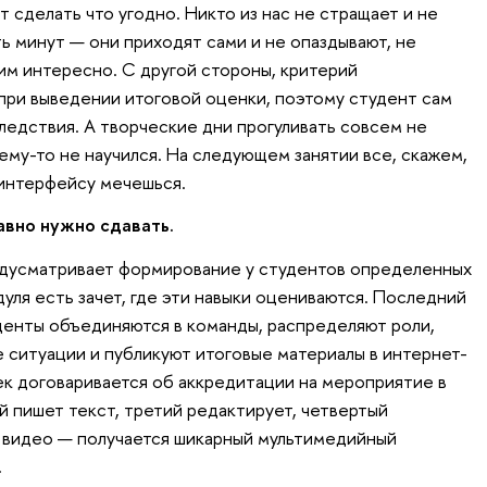
т сделать что угодно. Никто из нас не стращает и не
ть минут — они приходят сами и не опаздывают, не
 им интересно. С другой стороны, критерий
ри выведении итоговой оценки, поэтому студент сам
ледствия. А творческие дни прогуливать совсем не
 чему-то не научился. На следующем занятии все, скажем,
 интерфейсу мечешься.
авно нужно сдавать.
едусматривает формирование у студентов определенных
дуля есть зачет, где эти навыки оцениваются. Последний
уденты объединяются в команды, распределяют роли,
е ситуации и публикуют итоговые материалы в интернет-
ек договаривается об аккредитации на мероприятие в
й пишет текст, третий редактирует, четвертый
 видео — получается шикарный мультимедийный
.