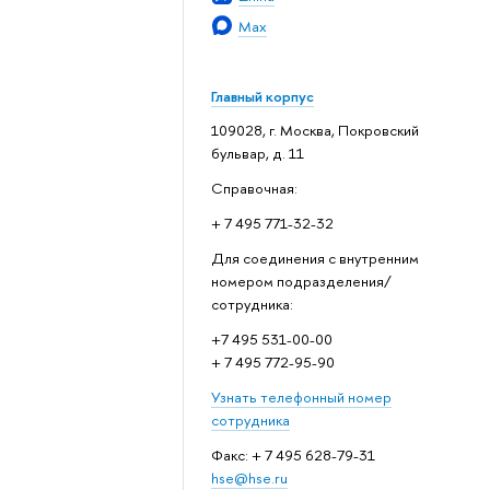
Max
Главный корпус
109028, г. Москва, Покровский
бульвар, д. 11
Справочная:
+ 7 495 771-32-32
Для соединения с внутренним
номером подразделения/
сотрудника:
+7 495 531-00-00
+ 7 495 772-95-90
Узнать телефонный номер
сотрудника
Факс: + 7 495 628-79-31
hse@hse.ru