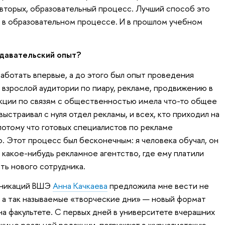
-вторых, образовательный процесс. Лучший способ это
 в образовательном процессе. И в прошлом учебном
одавательский опыт?
аботать впервые, а до этого был опыт проведения
 взрослой аудитории по пиару, рекламе, продвижению в
екции по связям с общественностью имела что-то общее
ыстраивал с нуля отдел рекламы, и всех, кто приходил на
потому что готовых специалистов по рекламе
. Этот процесс был бесконечным: я человека обучал, он
 какое-нибудь рекламное агентство, где ему платили
ть нового сотрудника.
уникаций ВШЭ
Анна Качкаева
предложила мне вести не
 а так называемые «творческие дни» — новый формат
на факультете. С первых дней в университете вчерашних
ежиме реальной редакции, погружают в журналистскую