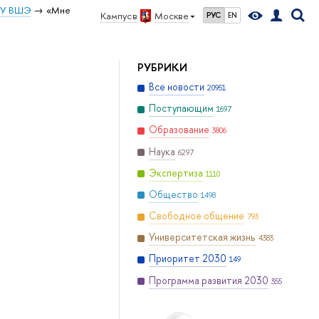
ИУ ВШЭ
«Мне
Кампус в
Москве
РУС
EN
РУБРИКИ
Все новости
20951
Поступающим
1697
Образование
3806
Наука
6297
Экспертиза
1110
Общество
1498
Свободное общение
793
Университетская жизнь
4383
Приоритет 2030
149
Программа развития 2030
355