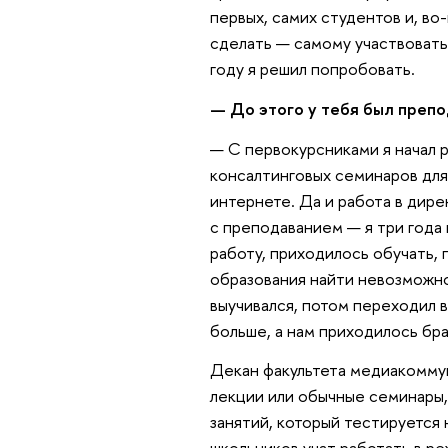
первых, самих студентов и, во
сделать — самому участвовать
году я решил попробовать.
— До этого у тебя был преп
— С первокурсниками я начал р
консалтинговых семинаров для
интернете. Да и работа в дир
с преподаванием — я три года в
работу, приходилось обучать, 
образования найти невозможно
выучивался, потом переходил в
больше, а нам приходилось бра
Декан факультета медиакомм
лекции или обычные семинары,
занятий, который тестируется 
школьников учат работать в р