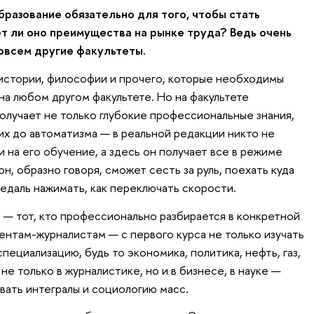
разование обязательно для того, чтобы стать
 ли оно преимущества на рынке труда? Ведь очень
овсем другие факультеты.
истории, философии и прочего, которые необходимы
на любом другом факультете. Но на факультете
лучает не только глубокие профессиональные знания,
их до автоматизма — в реальной редакции никто не
 на его обучение, а здесь он получает все в режиме
он, образно говоря, сможет сесть за руль, поехать куда
педаль нажимать, как переключать скорости.
т — тот, кто профессионально разбирается в конкретной
ентам-журналистам — с первого курса не только изучать
пециализацию, будь то экономика, политика, нефть, газ,
не только в журналистике, но и в бизнесе, в науке —
ать интегралы и социологию масс.