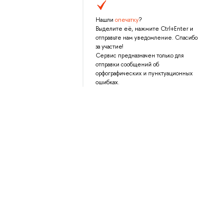
Нашли
опечатку
?
Выделите её, нажмите Ctrl+Enter и
отправьте нам уведомление. Спасибо
за участие!
Сервис предназначен только для
отправки сообщений об
орфографических и пунктуационных
ошибках.