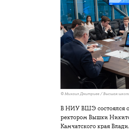
© Михаил Дмитриев / Высшая школ
В НИУ ВШЭ состоялся о
ректором Вышки Никит
Камчатского края Влади