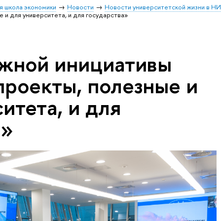
я школа экономики
Новости
Новости университетской жизни в Н
и для университета, и для государства»
жной инициативы
проекты, полезные и
итета, и для
а»