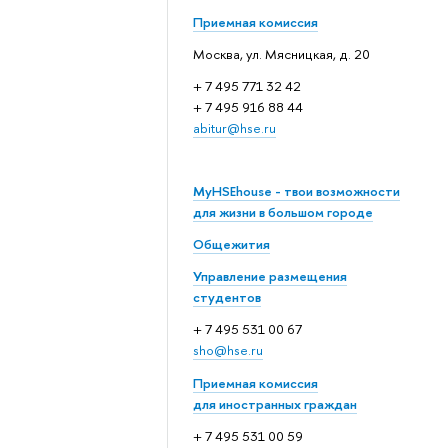
Приемная комиссия
Москва, ул. Мясницкая, д. 20
+ 7 495 771 32 42
+ 7 495 916 88 44
abitur@hse.ru
MyHSEhouse - твои возможности
для жизни в большом городе
Общежития
Управление размещения
студентов
+ 7 495 531 00 67
sho@hse.ru
Приемная комиссия
для иностранных граждан
+ 7 495 531 00 59