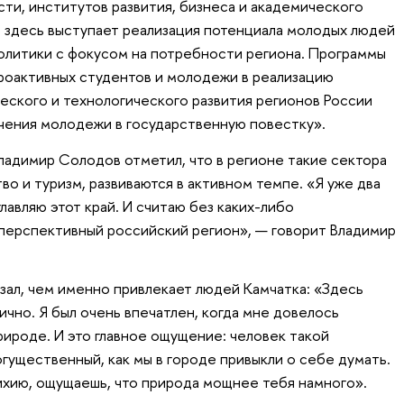
сти, институтов развития, бизнеса и академического
 здесь выступает реализация потенциала молодых людей
олитики с фокусом на потребности региона. Программы
роактивных студентов и молодежи в реализацию
ского и технологического развития регионов России
чения молодежи в государственную повестку».
Владимир Солодов отметил, что в регионе такие сектора
во и туризм, развиваются в активном темпе. «Я уже два
лавляю этот край. И считаю без каких-либо
 перспективный российский регион», — говорит Владимир
азал, чем именно привлекает людей Камчатка: «Здесь
чно. Я был очень впечатлен, когда мне довелось
рироде. И это главное ощущение: человек такой
гущественный, как мы в городе привыкли о себе думать.
ихию, ощущаешь, что природа мощнее тебя намного».