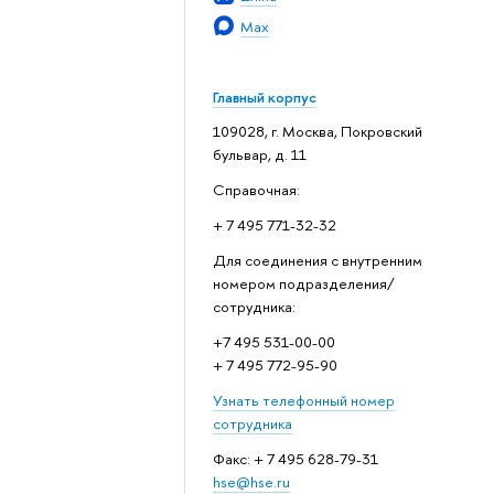
Max
Главный корпус
109028, г. Москва, Покровский
бульвар, д. 11
Справочная:
+ 7 495 771-32-32
Для соединения с внутренним
номером подразделения/
сотрудника:
+7 495 531-00-00
+ 7 495 772-95-90
Узнать телефонный номер
сотрудника
Факс: + 7 495 628-79-31
hse@hse.ru