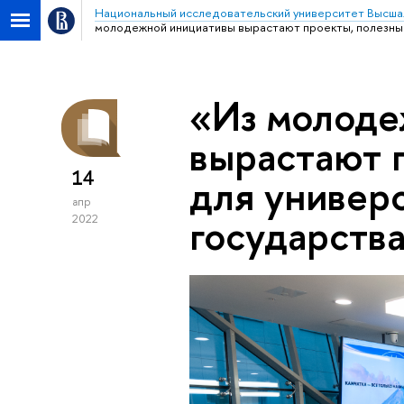
Национальный исследовательский университет Высша
молодежной инициативы вырастают проекты, полезные 
«Из молоде
вырастают 
14
для универс
апр
государств
2022