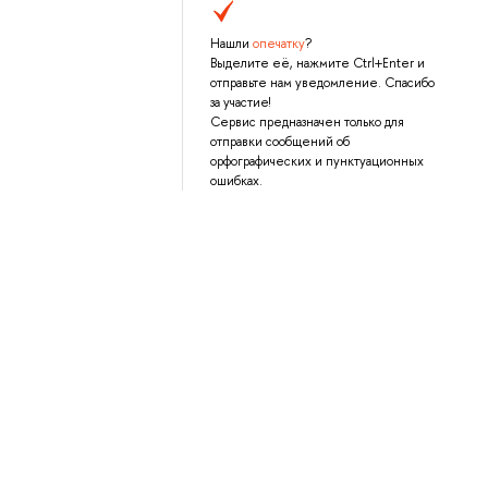
Нашли
опечатку
?
Выделите её, нажмите Ctrl+Enter и
отправьте нам уведомление. Спасибо
за участие!
Сервис предназначен только для
отправки сообщений об
орфографических и пунктуационных
ошибках.