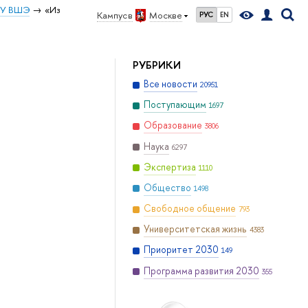
ИУ ВШЭ
«Из
Кампус в
Москве
РУС
EN
РУБРИКИ
Все новости
20951
Поступающим
1697
Образование
3806
Наука
6297
Экспертиза
1110
Общество
1498
Свободное общение
793
Университетская жизнь
4383
Приоритет 2030
149
Программа развития 2030
355