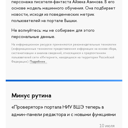
персонажа писателя-фантаста Айзека Азимова. В его
основе модель машинного обучения. Она подбирает
новости, исходя из поведенческих метрик
пользователей на портале Вышки.
Не волнуйтесь: мы не собираем для этого
персональные данные.
На информационном ресурсе применяются рекомендательные технологии
(информационные технологии предоставления информации на основе сбора,
систематизации и анализа сведений, относящихся к предпочтениям
пользователей сети «Интернет», находящихся на территории Российской
Федерации).
Подробнее…
Минус рутина
«Проверятор» портала НИУ ВШЭ теперь в
админ-панели редактора и с новыми функциями
10 июля