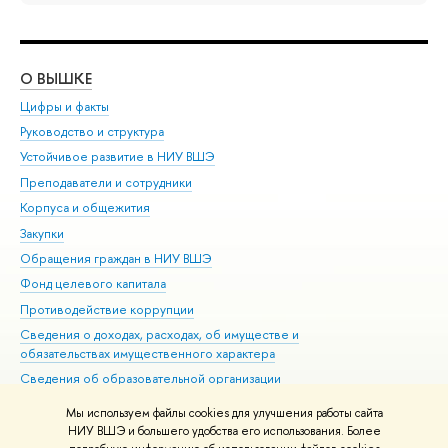
О ВЫШКЕ
ОБ
Цифры и факты
Ли
Руководство и структура
Дов
Устойчивое развитие в НИУ ВШЭ
Ол
Преподаватели и сотрудники
При
Корпуса и общежития
Вы
Закупки
При
Обращения граждан в НИУ ВШЭ
Ас
Фонд целевого капитала
До
Противодействие коррупции
Цен
Сведения о доходах, расходах, об имуществе и
Би
обязательствах имущественного характера
Об
Сведения об образовательной организации
Обр
Людям с ограниченными возможностями здоровья
Мы используем файлы cookies для улучшения работы сайта
Единая платежная страница
НИУ ВШЭ и большего удобства его использования. Более