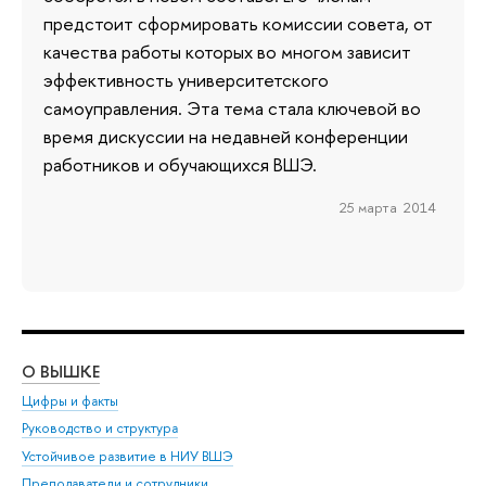
предстоит сформировать комиссии совета, от
качества работы которых во многом зависит
эффективность университетского
самоуправления. Эта тема стала ключевой во
время дискуссии на недавней конференции
работников и обучающихся ВШЭ.
25 марта 2014
О ВЫШКЕ
ОБ
Цифры и факты
Ли
Руководство и структура
Дов
Устойчивое развитие в НИУ ВШЭ
Ол
Преподаватели и сотрудники
При