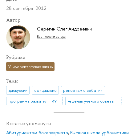
28 сентября 2012
Автор
Серёгин Олег Андреевич
Все новости автора
Рубрики
Университетская жизнь
Темы
дискуссии
официально
репортаж о событии
программа развития НИУ ВШЭ
Решения ученого совета НИУ ВШЭ
В статье упомянуты
Абитуриентам бакалавриата
,
Высшая школа урбанистики