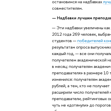
остановимся на надбавках
луч
совместителям.
— Надбавки лучшим преподав
— Эти надбавки увеличены как 
2012 года 269 человек, выбра
студентов —
победителей кон
результатам опроса выпускник
каждый год, — все они получал
получателем академической на
в месяц; получателям академи
преподавателя» в размере 10 т
изменился: получателям акаде
рублей, а тем, кто не получае
расширили число получателей 
преподаватели, рейтинговых о
чуть не «дотянули» до порого