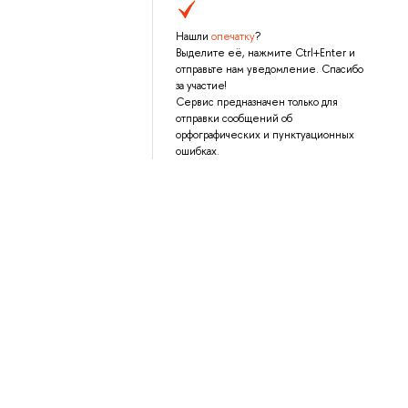
Нашли
опечатку
?
Выделите её, нажмите Ctrl+Enter и
отправьте нам уведомление. Спасибо
за участие!
Сервис предназначен только для
отправки сообщений об
орфографических и пунктуационных
ошибках.