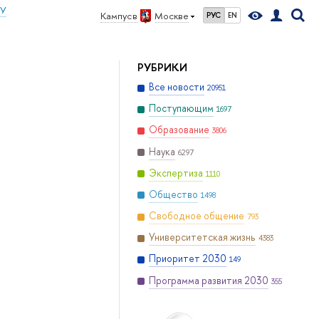
ИУ
Кампус в
Москве
РУС
EN
РУБРИКИ
Все новости
20951
Поступающим
1697
Образование
3806
Наука
6297
Экспертиза
1110
Общество
1498
Свободное общение
793
Университетская жизнь
4383
Приоритет 2030
149
Программа развития 2030
355