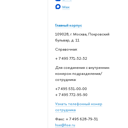
Max
Главный корпус
109028, г. Москва, Покровский
бульвар, д. 11
Справочная:
+ 7 495 771-32-32
Для соединения с внутренним
номером подразделения/
сотрудника:
+7 495 531-00-00
+ 7 495 772-95-90
Узнать телефонный номер
сотрудника
Факс: + 7 495 628-79-31
hse@hse.ru