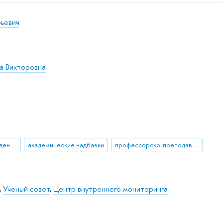
рьевич
а Викторовна
разъяснение нововведения
академические надбавки
профессорско-преподавательский состав
,
Ученый совет
,
Центр внутреннего мониторинга