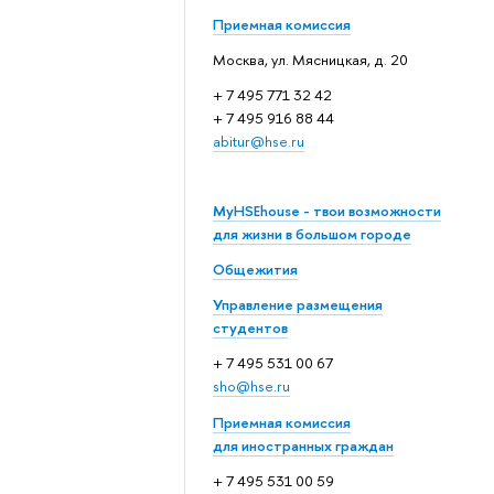
Приемная комиссия
Москва, ул. Мясницкая, д. 20
+ 7 495 771 32 42
+ 7 495 916 88 44
abitur@hse.ru
MyHSEhouse - твои возможности
для жизни в большом городе
Общежития
Управление размещения
студентов
+ 7 495 531 00 67
sho@hse.ru
Приемная комиссия
для иностранных граждан
+ 7 495 531 00 59