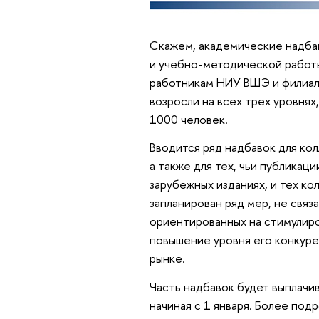
Скажем, академические надбав
и учебно-методической работы
работникам НИУ ВШЭ и филиал
возросли на всех трех уровнях
1000 человек.
Вводится ряд надбавок для кол
а также для тех, чьи публика
зарубежных изданиях, и тех ко
запланирован ряд мер, не свя
ориентированных на стимулиро
повышение уровня его конкур
рынке.
Часть надбавок будет выплачив
начиная с 1 января. Более по