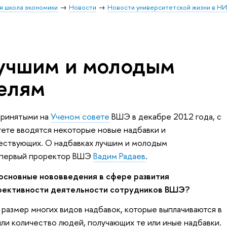
я школа экономики
Новости
Новости университетской жизни в Н
учшим и молодым
елям
принятыми на
Ученом совете
ВШЭ в декабре 2012 года, с
тете вводятся некоторые новые надбавки и
ествующих. О надбавках лучшим и молодым
 первый проректор ВШЭ
Вадим Радаев
.
основные нововведения в сфере развития
фективности деятельности сотрудников ВШЭ?
 размер многих видов надбавок, которые выплачиваются в
или количество людей, получающих те или иные надбавки.