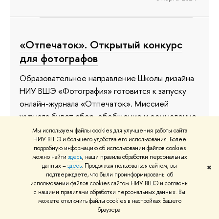
«Отпечаток». Открытый конкурс
для фотографов
Образовательное направление Школы дизайна
НИУ ВШЭ «Фотография» готовится к запуску
онлайн-журнала «Отпечаток». Миссией
журнала будет сбор, обобщение и осмысление
информации о состоянии современной
Мы используем файлы cookies для улучшения работы сайта
НИУ ВШЭ и большего удобства его использования. Более
фотографии в России. Мы планируем
подробную информацию об использовании файлов cookies
поддерживать талантливых фотографов и
можно найти
здесь
, наши правила обработки персональных
предлагать им площадку для высказывания,
данных –
здесь
. Продолжая пользоваться сайтом, вы
✖
подтверждаете, что были проинформированы об
развития и объединения. До запуска журнала
использовании файлов cookies сайтом НИУ ВШЭ и согласны
мы проводим открытый конкурс, в котором
с нашими правилами обработки персональных данных. Вы
можете отключить файлы cookies в настройках Вашего
могут принять участие студенты Школы
браузера.
дизайна и независимые фотографы.