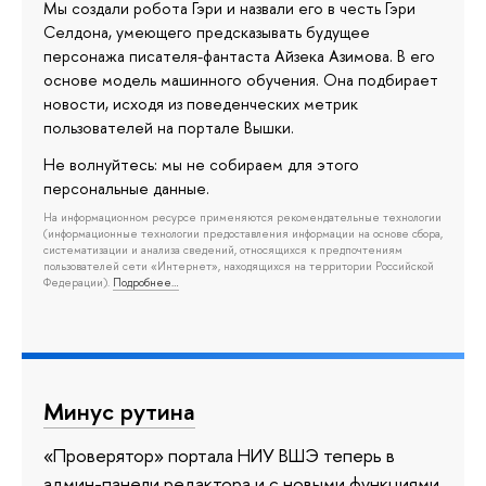
Мы создали робота Гэри и назвали его в честь Гэри
Селдона, умеющего предсказывать будущее
персонажа писателя-фантаста Айзека Азимова. В его
основе модель машинного обучения. Она подбирает
новости, исходя из поведенческих метрик
пользователей на портале Вышки.
Не волнуйтесь: мы не собираем для этого
персональные данные.
На информационном ресурсе применяются рекомендательные технологии
(информационные технологии предоставления информации на основе сбора,
систематизации и анализа сведений, относящихся к предпочтениям
пользователей сети «Интернет», находящихся на территории Российской
Федерации).
Подробнее…
Минус рутина
«Проверятор» портала НИУ ВШЭ теперь в
админ-панели редактора и с новыми функциями