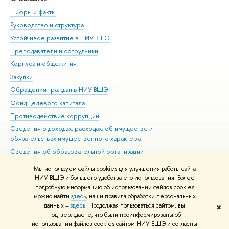
Цифры и факты
Ли
Руководство и структура
Дов
Устойчивое развитие в НИУ ВШЭ
Ол
Преподаватели и сотрудники
При
Корпуса и общежития
Вы
Закупки
При
Обращения граждан в НИУ ВШЭ
Ас
Фонд целевого капитала
До
Противодействие коррупции
Цен
Сведения о доходах, расходах, об имуществе и
Би
обязательствах имущественного характера
Об
Сведения об образовательной организации
Обр
Людям с ограниченными возможностями здоровья
Мы используем файлы cookies для улучшения работы сайта
Единая платежная страница
НИУ ВШЭ и большего удобства его использования. Более
подробную информацию об использовании файлов cookies
Работа в Вышке
можно найти
здесь
, наши правила обработки персональных
данных –
здесь
. Продолжая пользоваться сайтом, вы
✖
Редактору
подтверждаете, что были проинформированы об
© НИУ ВШЭ 1993–2026
Адреса и контакты
Условия использования
использовании файлов cookies сайтом НИУ ВШЭ и согласны