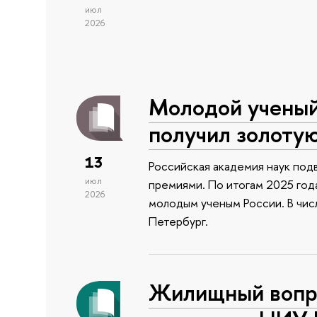
июл
2026
Молодой учены
получил золоту
13
Российская академия наук подв
июл
премиями. По итогам 2025 года
2026
молодым ученым России. В чи
Петербург.
Жилищный вопро