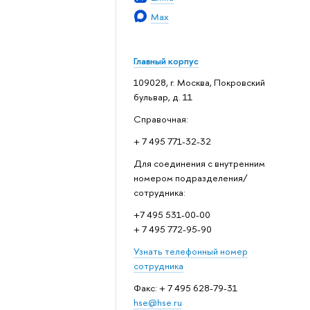
Max
Главный корпус
109028, г. Москва, Покровский
бульвар, д. 11
Справочная:
+ 7 495 771-32-32
Для соединения с внутренним
номером подразделения/
сотрудника:
+7 495 531-00-00
+ 7 495 772-95-90
Узнать телефонный номер
сотрудника
Факс: + 7 495 628-79-31
hse@hse.ru