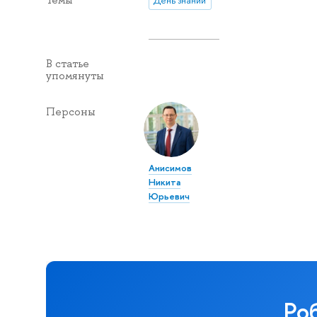
Темы
День знаний
В статье
упомянуты
Персоны
Анисимов
Никита
Юрьевич
Ро