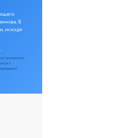
еющего
зимова. В
и, исходя
.
ые технологии
щихся к
Федерации).