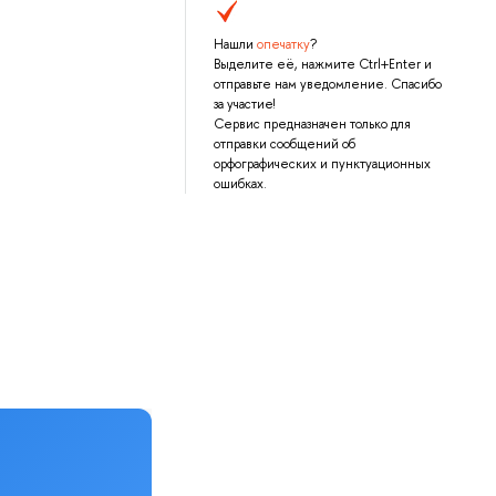
Нашли
опечатку
?
Выделите её, нажмите Ctrl+Enter и
отправьте нам уведомление. Спасибо
за участие!
Сервис предназначен только для
отправки сообщений об
орфографических и пунктуационных
ошибках.