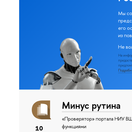
Мы со
предс
его о
из по
Не во
На инфо
предоста
предпочт
Подроб
Минус рутина
«Проверятор» портала НИУ ВШ
функциями
10