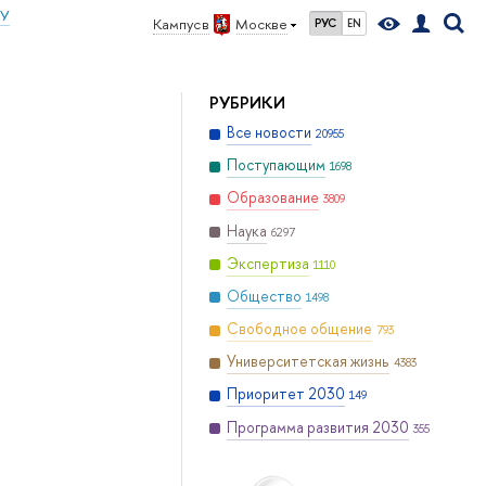
ИУ
Кампус в
Москве
РУС
EN
РУБРИКИ
Все новости
20955
Поступающим
1698
Образование
3809
Наука
6297
Экспертиза
1110
Общество
1498
Свободное общение
793
Университетская жизнь
4383
Приоритет 2030
149
Программа развития 2030
355