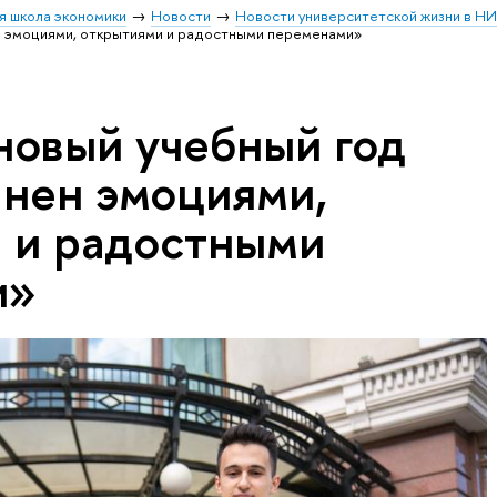
я школа экономики
Новости
Новости университетской жизни в Н
н эмоциями, открытиями и радостными переменами»
новый учебный год
лнен эмоциями,
 и радостными
и»