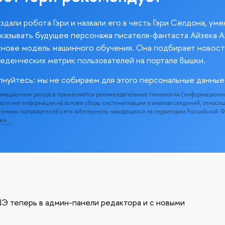
здали робота Гэри и назвали его в честь Гэри Селдона, ум
казывать будущее персонажа писателя-фантаста Айзека А
снове модель машинного обучения. Она подбирает новост
веденческих метрик пользователей на портале Вышки.
лнуйтесь: мы не собираем для этого персональные данные
рмационном ресурсе применяются рекомендательные технологии (информационн
вления информации на основе сбора, систематизации и анализа сведений, относя
ениям пользователей сети «Интернет», находящихся на территории Российской 
нее…
Э теперь в админ-панели редактора и с новыми