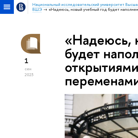
Национальный исследовательский университет Высша
ВШЭ
«Надеюсь, новый учебный год будет наполне
«Надеюсь, 
будет напо
1
открытиями
сен
переменам
2023