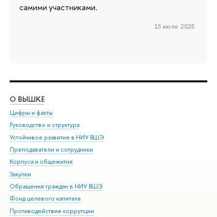
самими участниками.
15 июля 2025
О ВЫШКЕ
ОБ
Цифры и факты
Ли
Руководство и структура
Дов
Устойчивое развитие в НИУ ВШЭ
Ол
Преподаватели и сотрудники
При
Корпуса и общежития
Вы
Закупки
При
Обращения граждан в НИУ ВШЭ
Ас
Фонд целевого капитала
До
Противодействие коррупции
Цен