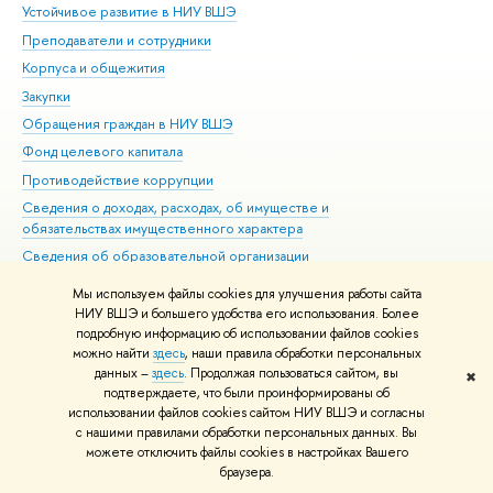
Устойчивое развитие в НИУ ВШЭ
Ол
Преподаватели и сотрудники
При
Корпуса и общежития
Вы
Закупки
При
Обращения граждан в НИУ ВШЭ
Ас
Фонд целевого капитала
До
Противодействие коррупции
Цен
Сведения о доходах, расходах, об имуществе и
Би
обязательствах имущественного характера
Об
Сведения об образовательной организации
Обр
Людям с ограниченными возможностями здоровья
Мы используем файлы cookies для улучшения работы сайта
Единая платежная страница
НИУ ВШЭ и большего удобства его использования. Более
подробную информацию об использовании файлов cookies
Работа в Вышке
можно найти
здесь
, наши правила обработки персональных
данных –
здесь
. Продолжая пользоваться сайтом, вы
✖
Редактору
подтверждаете, что были проинформированы об
© НИУ ВШЭ 1993–2026
Адреса и контакты
Условия использования
использовании файлов cookies сайтом НИУ ВШЭ и согласны
с нашими правилами обработки персональных данных. Вы
материалов
Политика конфиденциальности
Карта сайта
можете отключить файлы cookies в настройках Вашего
Шрифты HSE Sans и HSE Slab разработаны в
Школе дизайна НИУ ВШЭ
браузера.