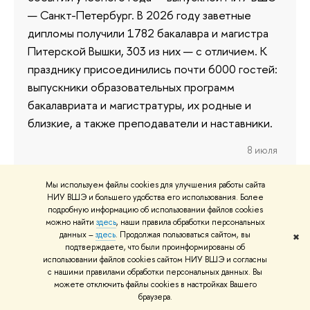
— Санкт-Петербург. В 2026 году заветные
дипломы получили 1782 бакалавра и магистра
Питерской Вышки, 303 из них — с отличием. К
празднику присоединились почти 6000 гостей:
выпускники образовательных программ
бакалавриата и магистратуры, их родные и
близкие, а также преподаватели и наставники.
8 июля
Мы используем файлы cookies для улучшения работы сайта
НИУ ВШЭ и большего удобства его использования. Более
подробную информацию об использовании файлов cookies
Жилищный вопрос: варианты
можно найти
здесь
, наши правила обработки персональных
размещения студентов НИУ ВШЭ
данных –
здесь
. Продолжая пользоваться сайтом, вы
✖
подтверждаете, что были проинформированы об
в Москве
использовании файлов cookies сайтом НИУ ВШЭ и согласны
с нашими правилами обработки персональных данных. Вы
В Высшую школу экономики ежегодно
можете отключить файлы cookies в настройках Вашего
браузера.
поступают жители разных городов России и