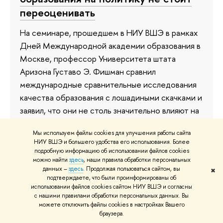
переоценивать
На семинаре, прошедшем в НИУ ВШЭ в рамках
Дней Международной академии образования в
Москве, профессор Университета штата
Аризона Густаво Э. Фишман сравнил
международные сравнительные исследования
качества образования с лошадиными скачками и
заявил, что они не столь значительно влияют на
образовательную политику, как принято
Мы используем файлы cookies для улучшения работы сайта
считать.
НИУ ВШЭ и большего удобства его использования. Более
подробную информацию об использовании файлов cookies
22 мая 2019
можно найти
здесь
, наши правила обработки персональных
данных –
здесь
. Продолжая пользоваться сайтом, вы
✖
подтверждаете, что были проинформированы об
использовании файлов cookies сайтом НИУ ВШЭ и согласны
с нашими правилами обработки персональных данных. Вы
Борьба с неуспеваемостью. Как
можете отключить файлы cookies в настройках Вашего
браузера.
предупредить неудачи в школе