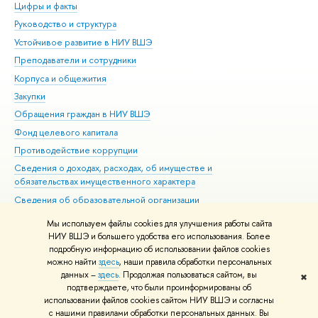
Цифры и факты
Ли
Руководство и структура
Дов
Устойчивое развитие в НИУ ВШЭ
Ол
Преподаватели и сотрудники
При
Корпуса и общежития
Вы
Закупки
При
Обращения граждан в НИУ ВШЭ
Ас
Фонд целевого капитала
До
Противодействие коррупции
Цен
Сведения о доходах, расходах, об имуществе и
Би
обязательствах имущественного характера
Об
Сведения об образовательной организации
Обр
Людям с ограниченными возможностями здоровья
Мы используем файлы cookies для улучшения работы сайта
Единая платежная страница
НИУ ВШЭ и большего удобства его использования. Более
подробную информацию об использовании файлов cookies
Работа в Вышке
можно найти
здесь
, наши правила обработки персональных
данных –
здесь
. Продолжая пользоваться сайтом, вы
✖
Редактору
подтверждаете, что были проинформированы об
© НИУ ВШЭ 1993–2026
Адреса и контакты
Условия использования
использовании файлов cookies сайтом НИУ ВШЭ и согласны
с нашими правилами обработки персональных данных. Вы
материалов
Политика конфиденциальности
Карта сайта