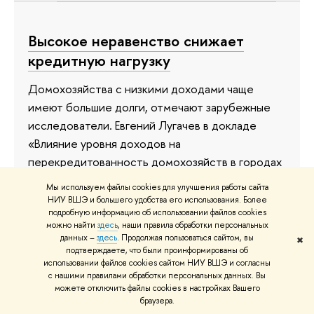
Высокое неравенство снижает
кредитную нагрузку
Домохозяйства с низкими доходами чаще
имеют большие долги, отмечают зарубежные
исследователи. Евгений Лугачев в докладе
«Влияние уровня доходов на
перекредитованность домохозяйств в городах
России», представленном на XV Апрельской
Мы используем файлы cookies для улучшения работы сайта
международной научной конференции
НИУ ВШЭ и большего удобства его использования. Более
подробную информацию об использовании файлов cookies
«Модернизация экономики и общества» в НИУ
можно найти
здесь
, наши правила обработки персональных
ВШЭ, попытался установить связь между
данных –
здесь
. Продолжая пользоваться сайтом, вы
✖
неравенством доходов российских
подтверждаете, что были проинформированы об
использовании файлов cookies сайтом НИУ ВШЭ и согласны
домохозяйств и их кредитной нагрузкой.
с нашими правилами обработки персональных данных. Вы
можете отключить файлы cookies в настройках Вашего
3 апреля 2014
браузера.