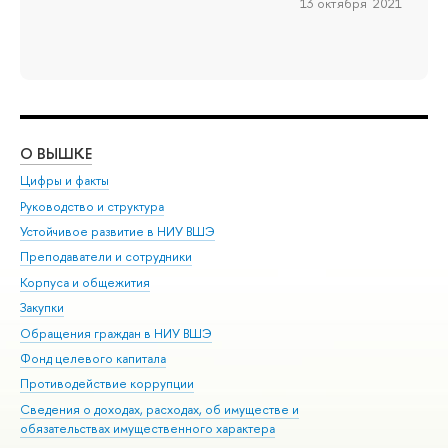
13 октября 2021
О ВЫШКЕ
ОБ
Цифры и факты
Ли
Руководство и структура
Дов
Устойчивое развитие в НИУ ВШЭ
Ол
Преподаватели и сотрудники
При
Корпуса и общежития
Вы
Закупки
При
Обращения граждан в НИУ ВШЭ
Ас
Фонд целевого капитала
До
Противодействие коррупции
Цен
Сведения о доходах, расходах, об имуществе и
Би
обязательствах имущественного характера
Об