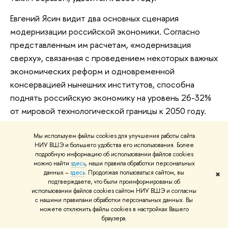
Евгений Ясин видит два основных сценария
модернизации российской экономики. Согласно
представленным им расчетам, «модернизация
сверху», связанная с проведением некоторых важных
экономических реформ и одновременной
консервацией нынешних институтов, способна
поднять российскую экономику на уровень 26-32%
от мировой технологической границы к 2050 году.
«Это, с моей точки зрения, неудовлетворительный
результат», ­— отметил Евгений Ясин. Второй
Мы используем файлы cookies для улучшения работы сайта
НИУ ВШЭ и большего удобства его использования. Более
сценарий, «модернизация снизу», означающая
подробную информацию об использовании файлов cookies
серьезные институциональные реформы, поднимет
можно найти
здесь
, наши правила обработки персональных
данных –
здесь
. Продолжая пользоваться сайтом, вы
✖
этот уровень до 33-40% от технологической
подтверждаете, что были проинформированы об
границы.
использовании файлов cookies сайтом НИУ ВШЭ и согласны
с нашими правилами обработки персональных данных. Вы
«Слишком далеко идущих выводов делать по этой
можете отключить файлы cookies в настройках Вашего
браузера.
картине не следует, — предупредил научный