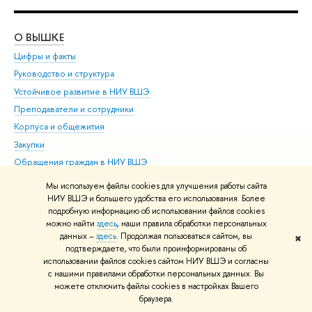
О ВЫШКЕ
ОБ
Цифры и факты
Ли
Руководство и структура
Дов
Устойчивое развитие в НИУ ВШЭ
Ол
Преподаватели и сотрудники
При
Корпуса и общежития
Вы
Закупки
При
Обращения граждан в НИУ ВШЭ
Ас
Фонд целевого капитала
До
Мы используем файлы cookies для улучшения работы сайта
Противодействие коррупции
Цен
НИУ ВШЭ и большего удобства его использования. Более
подробную информацию об использовании файлов cookies
Сведения о доходах, расходах, об имуществе и
Би
можно найти
здесь
, наши правила обработки персональных
обязательствах имущественного характера
Об
данных –
здесь
. Продолжая пользоваться сайтом, вы
✖
Сведения об образовательной организации
подтверждаете, что были проинформированы об
Обр
использовании файлов cookies сайтом НИУ ВШЭ и согласны
Людям с ограниченными возможностями здоровья
с нашими правилами обработки персональных данных. Вы
Единая платежная страница
можете отключить файлы cookies в настройках Вашего
Работа в Вышке
браузера.