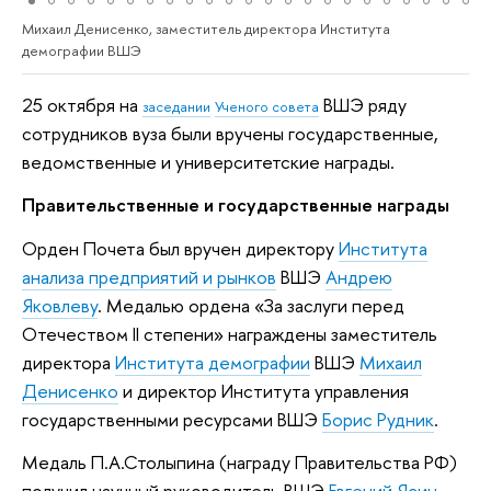
Михаил Денисенко, заместитель директора Института
демографии ВШЭ
25 октября на
ВШЭ ряду
заседании
Ученого совета
сотрудников вуза были вручены государственные,
ведомственные и университетские награды.
Правительственные и государственные награды
Орден Почета был вручен директору
Института
анализа предприятий и рынков
ВШЭ
Андрею
Яковлеву
. Медалью ордена «За заслуги перед
Отечеством II степени» награждены заместитель
директора
Института демографии
ВШЭ
Михаил
Денисенко
и директор Института управления
государственными ресурсами ВШЭ
Борис Рудник
.
Медаль П.А.Столыпина (награду Правительства РФ)
получил научный руководитель ВШЭ
Евгений Ясин
.