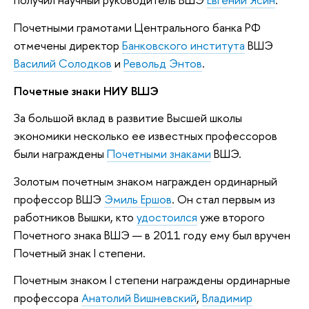
Почетными грамотами Центрального банка РФ
отмечены директор
Банковского института
ВШЭ
Василий Солодков
и
Револьд Энтов
.
Почетные знаки НИУ ВШЭ
За большой вклад в развитие Высшей школы
экономики несколько ее известных профессоров
были награждены
Почетными знаками
ВШЭ.
Золотым почетным знаком награжден ординарный
профессор ВШЭ
Эмиль Ершов
. Он стал первым из
работников Вышки, кто
удостоился
уже второго
Почетного знака ВШЭ — в 2011 году ему был вручен
Почетный знак I степени.
Почетным знаком I степени награждены ординарные
профессора
Анатолий Вишневский
,
Владимир