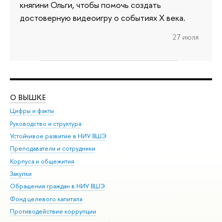
княгини Ольги, чтобы помочь создать
достоверную видеоигру о событиях X века.
27 июля
О ВЫШКЕ
ОБ
Цифры и факты
Ли
Руководство и структура
Дов
Устойчивое развитие в НИУ ВШЭ
Ол
Преподаватели и сотрудники
При
Корпуса и общежития
Вы
Закупки
При
Обращения граждан в НИУ ВШЭ
Ас
Фонд целевого капитала
До
Противодействие коррупции
Цен