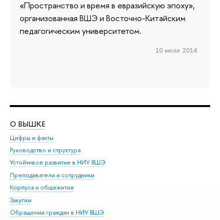
«Пространство и время в евразийскую эпоху»,
организованная ВШЭ и Восточно-Китайским
педагогическим университетом.
10 июля 2014
О ВЫШКЕ
ОБ
Цифры и факты
Ли
Руководство и структура
Дов
Устойчивое развитие в НИУ ВШЭ
Ол
Преподаватели и сотрудники
При
Корпуса и общежития
Вы
Закупки
При
Обращения граждан в НИУ ВШЭ
Ас