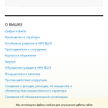
О ВЫШКЕ
ОБ
Цифры и факты
Ли
Руководство и структура
Дов
Устойчивое развитие в НИУ ВШЭ
Ол
Преподаватели и сотрудники
При
Корпуса и общежития
Вы
Закупки
При
Обращения граждан в НИУ ВШЭ
Ас
Фонд целевого капитала
До
Противодействие коррупции
Цен
Сведения о доходах, расходах, об имуществе и
Би
обязательствах имущественного характера
Об
Сведения об образовательной организации
Обр
Людям с ограниченными возможностями здоровья
Мы используем файлы cookies для улучшения работы сайта