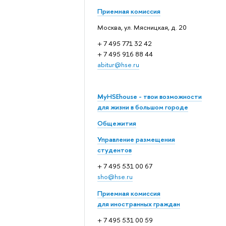
Приемная комиссия
Москва, ул. Мясницкая, д. 20
+ 7 495 771 32 42
+ 7 495 916 88 44
abitur@hse.ru
MyHSEhouse - твои возможности
для жизни в большом городе
Общежития
Управление размещения
студентов
+ 7 495 531 00 67
sho@hse.ru
Приемная комиссия
для иностранных граждан
+ 7 495 531 00 59