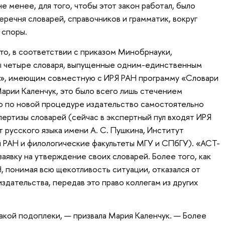
е менее, для того, чтобы этот закон работал, было
речня словарей, справочников и грамматик, вокруг
 споры.
то, в соответствии с приказом Минобрнауки,
ы четыре словаря, выпущенные одним-единственным
», имеющим совместную с ИРЯ РАН программу «Словари
Марии Каленчук, это было всего лишь стечением
то по новой процедуре издательство самостоятельно
пертизы словарей (сейчас в экспертный пул входят ИРЯ
 русского языка имени А. С. Пушкина, Институт
 РАН и филологические факультеты МГУ и СПбГУ). «АСТ-
аявку на утверждение своих словарей. Более того, как
, понимая всю щекотливость ситуации, отказался от
здательства, передав это право коллегам из других
акой подоплеки, — призвала Мария Каленчук. — Более