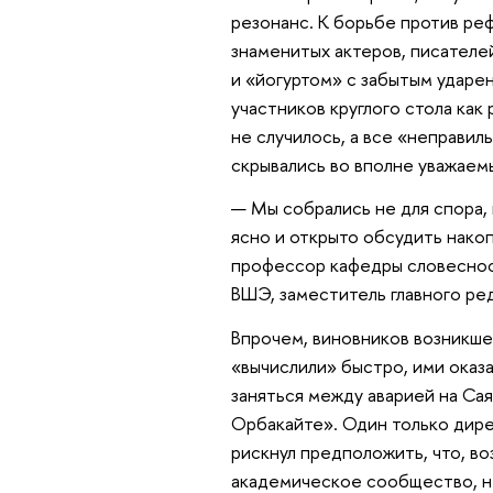
резонанс. К борьбе против ре
знаменитых актеров, писателе
и «йогуртом» с забытым ударен
участников круглого стола как 
не случилось, а все «неправи
скрывались во вполне уважаемы
— Мы собрались не для спора, 
ясно и открыто обсудить нако
профессор кафедры словеснос
ВШЭ, заместитель главного ре
Впрочем, виновников возникше
«вычислили» быстро, ими оказ
заняться между аварией на Са
Орбакайте». Один только дире
рискнул предположить, что, в
академическое сообщество, н