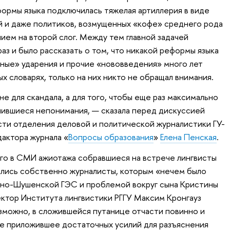
формы языка подключилась тяжелая артиллерия в виде
й и даже политиков, возмущенных «кофе» среднего рода
ием на второй слог. Между тем главной задачей
раз и было рассказать о том, что никакой реформы языка
льные» ударения и прочие «нововведения» много лет
х словарях, только на них никто не обращал внимания.
не для скандала, а для того, чтобы еще раз максимально
пившиеся непонимания, — сказала перед дискуссией
ти отделения деловой и политической журналистики ГУ-
дактора журнала «
Вопросы образования
»
Елена Пенская
.
го в СМИ ажиотажа собравшиеся на встрече лингвисты
ались собственно журналисты, которым «нечем было
яно-Шушенской ГЭС и проблемой вокруг сына Кристины
ктор Института лингвистики РГГУ Максим Кронгауз
озможно, в сложившейся путанице отчасти повинно и
е приложившее достаточных усилий для разъяснения