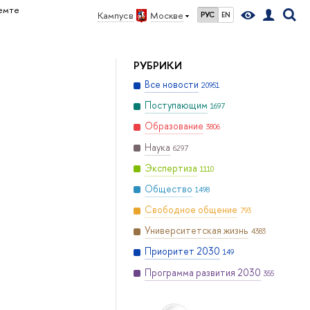
емте
Кампус в
Москве
РУС
EN
РУБРИКИ
Все новости
20951
Поступающим
1697
Образование
3806
Наука
6297
Экспертиза
1110
Общество
1498
Свободное общение
793
Университетская жизнь
4383
Приоритет 2030
149
Программа развития 2030
355