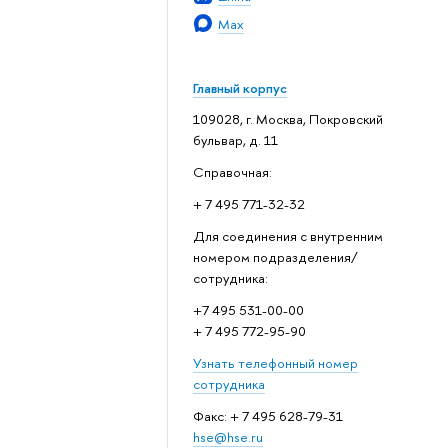
Max
Главный корпус
109028, г. Москва, Покровский
бульвар, д. 11
Справочная:
+ 7 495 771-32-32
Для соединения с внутренним
номером подразделения/
сотрудника:
+7 495 531-00-00
+ 7 495 772-95-90
Узнать телефонный номер
сотрудника
Факс: + 7 495 628-79-31
hse@hse.ru