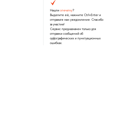
Нашли
опечатку
?
Выделите её, нажмите Ctrl+Enter и
отправьте нам уведомление. Спасибо
за участие!
Сервис предназначен только для
отправки сообщений об
орфографических и пунктуационных
ошибках.