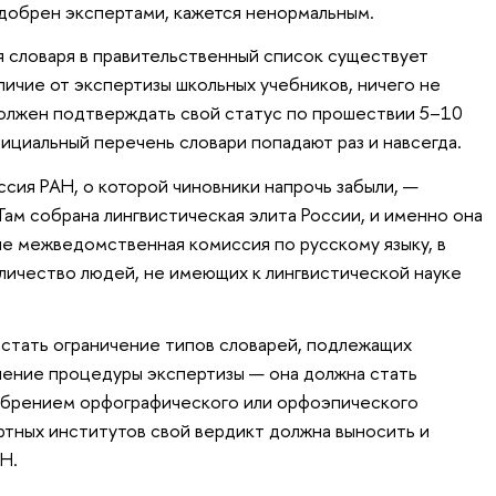
одобрен экспертами, кажется ненормальным.
я словаря в правительственный список существует
личие от экспертизы школьных учебников, ничего не
 должен подтверждать свой статус по прошествии 5–10
официальный перечень словари попадают раз и навсегда.
сия РАН, о которой чиновники напрочь забыли, —
Там собрана лингвистическая элита России, и именно она
не межведомственная комиссия по русскому языку, в
личество людей, не имеющих к лингвистической науке
 стать ограничение типов словарей, подлежащих
нение процедуры экспертизы — она должна стать
добрением орфографического или орфоэпического
ертных институтов свой вердикт должна выносить и
Н.