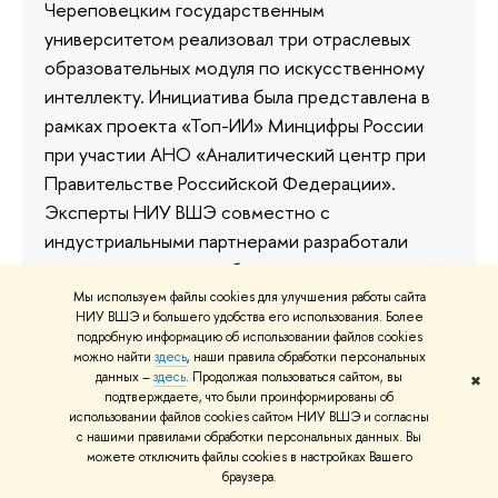
Череповецким государственным
университетом реализовал три отраслевых
образовательных модуля по искусственному
интеллекту. Инициатива была представлена в
рамках проекта «Топ-ИИ» Минцифры России
при участии АНО «Аналитический центр при
Правительстве Российской Федерации».
Эксперты НИУ ВШЭ совместно с
индустриальными партнерами разработали
линейку отраслевых образовательных модулей
в области искусственного интеллекта.
Мы используем файлы cookies для улучшения работы сайта
НИУ ВШЭ и большего удобства его использования. Более
подробную информацию об использовании файлов cookies
22 июля
можно найти
здесь
, наши правила обработки персональных
данных –
здесь
. Продолжая пользоваться сайтом, вы
✖
подтверждаете, что были проинформированы об
использовании файлов cookies сайтом НИУ ВШЭ и согласны
с нашими правилами обработки персональных данных. Вы
«Нам бы хотелось, чтоб наши
можете отключить файлы cookies в настройках Вашего
корпуса использовались больше»
браузера.