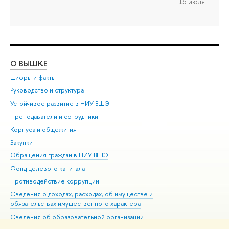
15 июля
О ВЫШКЕ
ОБ
Цифры и факты
Ли
Руководство и структура
Дов
Устойчивое развитие в НИУ ВШЭ
Ол
Преподаватели и сотрудники
При
Корпуса и общежития
Вы
Закупки
При
Обращения граждан в НИУ ВШЭ
Ас
Фонд целевого капитала
До
Противодействие коррупции
Цен
Сведения о доходах, расходах, об имуществе и
Би
обязательствах имущественного характера
Об
Сведения об образовательной организации
Обр