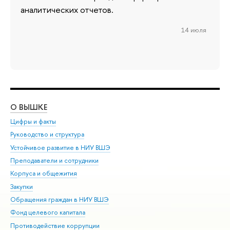
аналитических отчетов.
14 июля
О ВЫШКЕ
ОБ
Цифры и факты
Ли
Руководство и структура
Дов
Устойчивое развитие в НИУ ВШЭ
Ол
Преподаватели и сотрудники
При
Корпуса и общежития
Вы
Закупки
При
Обращения граждан в НИУ ВШЭ
Ас
Фонд целевого капитала
До
Противодействие коррупции
Цен