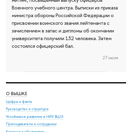
Военного учебного центра. Выписки из приказа
министра обороны Российской Федерации о
присвоении воинского звания лейтенанта с
зачислением в запас и дипломы об окончании
университета получили 132 человека. Затем
состоялся офицерский бал.
27 июля
О ВЫШКЕ
ОБ
Цифры и факты
Ли
Руководство и структура
Дов
Устойчивое развитие в НИУ ВШЭ
Ол
Преподаватели и сотрудники
При
Корпуса и общежития
Вы