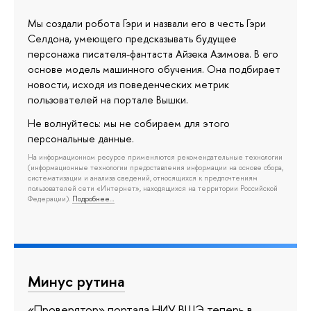
Мы создали робота Гэри и назвали его в честь Гэри
Селдона, умеющего предсказывать будущее
персонажа писателя-фантаста Айзека Азимова. В его
основе модель машинного обучения. Она подбирает
новости, исходя из поведенческих метрик
пользователей на портале Вышки.
Не волнуйтесь: мы не собираем для этого
персональные данные.
На информационном ресурсе применяются рекомендательные технологии
(информационные технологии предоставления информации на основе сбора,
систематизации и анализа сведений, относящихся к предпочтениям
пользователей сети «Интернет», находящихся на территории Российской
Федерации).
Подробнее…
Минус рутина
«Проверятор» портала НИУ ВШЭ теперь в