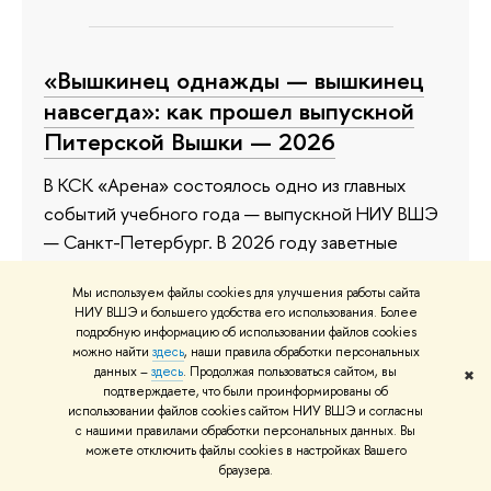
«Вышкинец однажды — вышкинец
навсегда»: как прошел выпускной
Питерской Вышки — 2026
В КСК «Арена» состоялось одно из главных
событий учебного года — выпускной НИУ ВШЭ
— Санкт-Петербург. В 2026 году заветные
дипломы получили 1782 бакалавра и магистра
Мы используем файлы cookies для улучшения работы сайта
Питерской Вышки, 303 из них — с отличием. К
НИУ ВШЭ и большего удобства его использования. Более
празднику присоединились почти 6000 гостей:
подробную информацию об использовании файлов cookies
можно найти
здесь
, наши правила обработки персональных
выпускники образовательных программ
данных –
здесь
. Продолжая пользоваться сайтом, вы
✖
бакалавриата и магистратуры, их родные и
подтверждаете, что были проинформированы об
близкие, а также преподаватели и наставники.
использовании файлов cookies сайтом НИУ ВШЭ и согласны
с нашими правилами обработки персональных данных. Вы
можете отключить файлы cookies в настройках Вашего
8 июля
браузера.