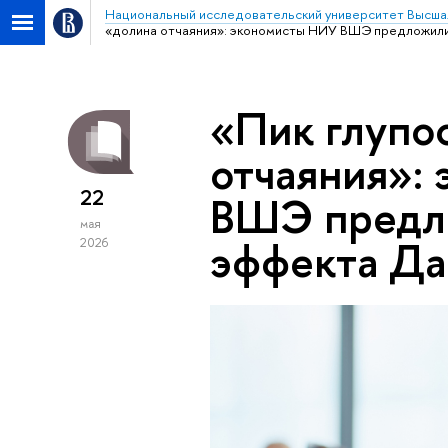
Национальный исследовательский университет Высша
«долина отчаяния»: экономисты НИУ ВШЭ предложили
«Пик глупо
отчаяния»:
22
ВШЭ предл
мая
эффекта Да
2026