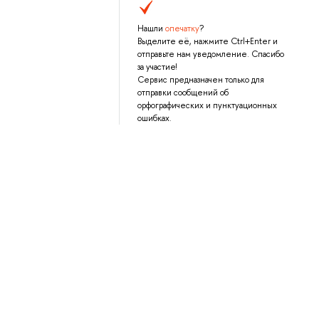
Нашли
опечатку
?
Выделите её, нажмите Ctrl+Enter и
отправьте нам уведомление. Спасибо
за участие!
Сервис предназначен только для
отправки сообщений об
орфографических и пунктуационных
ошибках.