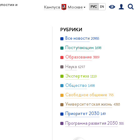
упости» и
Кампус в
Москве
РУС
EN
РУБРИКИ
Все новости
20955
Поступающим
1698
Образование
3809
Наука
6297
Экспертиза
1110
Общество
1498
Свободное общение
793
Университетская жизнь
4383
Приоритет 2030
149
Программа развития 2030
355