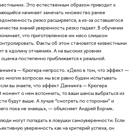
вестными». Это естественным образом приводит к
учающийся начинает замечать множество ранее
едомленность резко расширяется, а из-за оставшегося
ичества знаний уверенность резко падает. В обучении
 понимает, что приготовленное им мясо слишком
 контролировать. Факты об этом становятся «известными
т в «долину отчаяния». А на высоких уровнях
 оценка постепенно приближается к реальной.
ннинга — Крюгера непросто. «Дело в том, что эффект —
 во многих вопросах мы все равно будем испытывать
сли вы знаете, что эффект Даннинга — Крюгера
й момент о нем вспомнить, то ваши шансы выбраться из
ти будут выше. А лучше “смотреть по сторонам” и
чего пока не знаешь», — объясняет Андрей Ворчик.
 люди могут попадать в ловушки самоуверенности. Если
ъективную уверенность как на критерий успеха, он