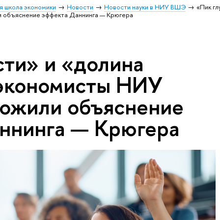
я школа экономики
Новости
Новости науки в НИУ ВШЭ
«Пик гл
 объяснение эффекта Даннинга — Крюгера
сти» и «долина
 экономисты НИУ
ожили объяснение
ннинга — Крюгера