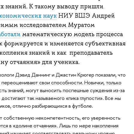
х знаний. К такому выводу пришли
экономических наук
НИУ ВШЭ Андрей
исимым исследователем Муратом
аботали
математическую модель процесса
ак формируется и изменяется субъективная
копления знаний и как преподаватель
ну отчаяния» для ученика.
хологи Дэвид Даннинг и Джастин Крюгер показали, что
 переоценивают свои способности. Новички, только
ть знаний, могут выносить поспешные суждения из-за
достигают так называемого «пика глупости». Все мы
иков, отлично разбирающихся в футболе.
т собственную некомпетентность, его уверенность
ется в «долине отчаяния». Лишь по мере накопления
аний начинает соответствовать реальному уровню.