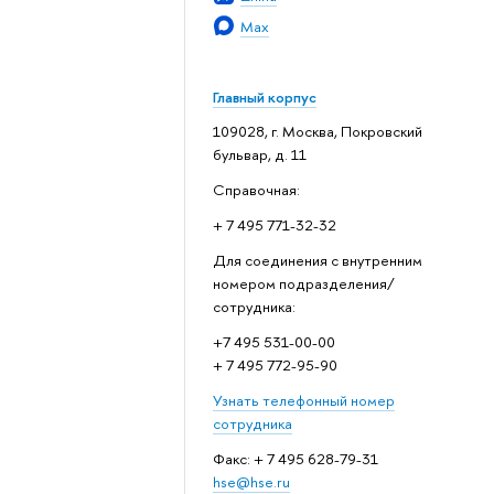
Max
Главный корпус
109028, г. Москва, Покровский
бульвар, д. 11
Справочная:
+ 7 495 771-32-32
Для соединения с внутренним
номером подразделения/
сотрудника:
+7 495 531-00-00
+ 7 495 772-95-90
Узнать телефонный номер
сотрудника
Факс: + 7 495 628-79-31
hse@hse.ru