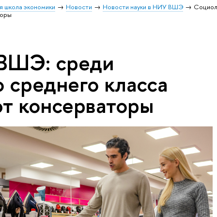
я школа экономики
Новости
Новости науки в НИУ ВШЭ
Социол
торы
ВШЭ: среди
 среднего класса
т консерваторы