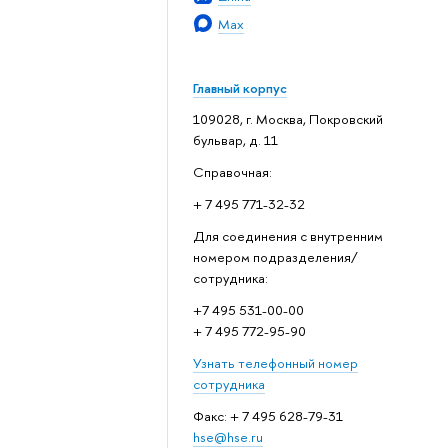
Max
Главный корпус
109028, г. Москва, Покровский
бульвар, д. 11
Справочная:
+ 7 495 771-32-32
Для соединения с внутренним
номером подразделения/
сотрудника:
+7 495 531-00-00
+ 7 495 772-95-90
Узнать телефонный номер
сотрудника
Факс: + 7 495 628-79-31
hse@hse.ru