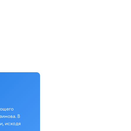
еющего
зимова. В
и, исходя