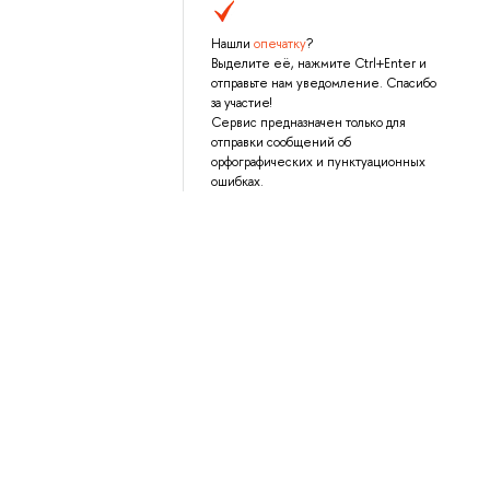
Нашли
опечатку
?
Выделите её, нажмите Ctrl+Enter и
отправьте нам уведомление. Спасибо
за участие!
Сервис предназначен только для
отправки сообщений об
орфографических и пунктуационных
ошибках.