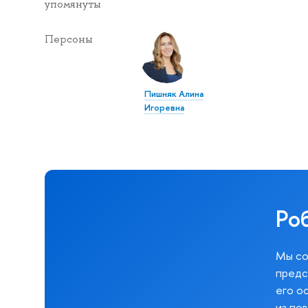
упомянуты
Персоны
Пишняк Алина
Игоревна
Ро
Мы со
предс
его о
из по