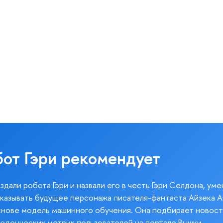
бот Гэри рекомендует
здали робота Гэри и назвали его в честь Гэри Селдона, ум
казывать будущее персонажа писателя-фантаста Айзека А
снове модель машинного обучения. Она подбирает новост
веденческих метрик пользователей на портале Вышки.