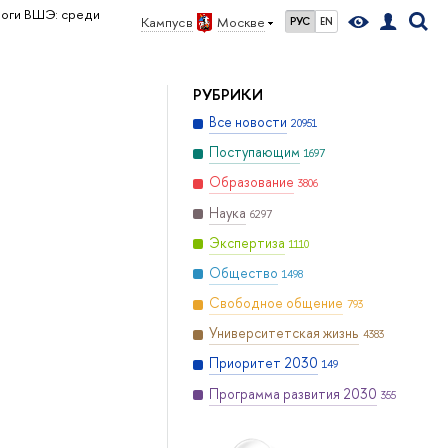
оги ВШЭ: среди
Кампус в
Москве
РУС
EN
РУБРИКИ
Все новости
20951
Поступающим
1697
Образование
3806
Наука
6297
Экспертиза
1110
Общество
1498
Свободное общение
793
Университетская жизнь
4383
Приоритет 2030
149
Программа развития 2030
355