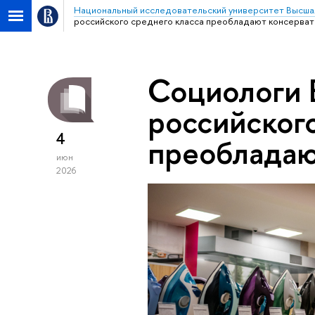
Национальный исследовательский университет Высша
российского среднего класса преобладают консерва
Социологи 
российского
4
преобладаю
июн
2026