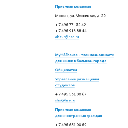
Приемная комиссия
Москва, ул. Мясницкая, д. 20
+ 7 495 771 32 42
+ 7 495 916 88 44
abitur@hse.ru
MyHSEhouse - твои возможности
для жизни в большом городе
Общежития
Управление размещения
студентов
+ 7 495 531 00 67
sho@hse.ru
Приемная комиссия
для иностранных граждан
+ 7 495 531 00 59