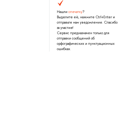
Нашли
опечатку
?
Выделите её, нажмите Ctrl+Enter и
отправьте нам уведомление. Спасибо
за участие!
Сервис предназначен только для
отправки сообщений об
орфографических и пунктуационных
ошибках.