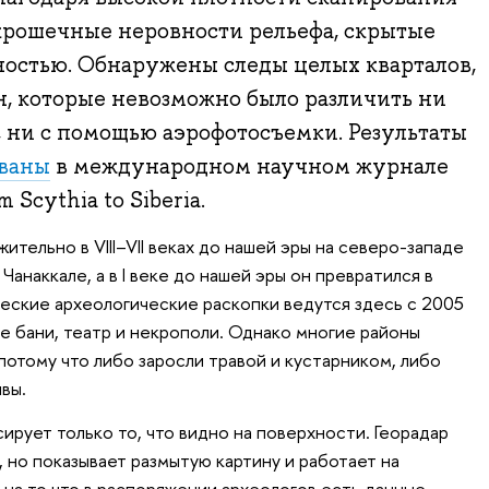
крошечные неровности рельефа, скрытые
ностью. Обнаружены следы целых кварталов,
н, которые невозможно было различить ни
 ни с помощью аэрофотосъемки. Результаты
ваны
в международном научном журнале
m Scythia to Siberia.
тельно в VIII–VII веках до нашей эры на северо-западе
анаккале, а в I веке до нашей эры он превратился в
ские археологические раскопки ведутся здесь с 2005
е бани, театр и некрополи. Однако многие районы
 потому что либо заросли травой и кустарником, либо
вы.
рует только то, что видно на поверхности. Георадар
, но показывает размытую картину и работает на
 на то что в распоряжении археологов есть данные