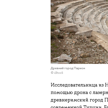
Древний город Парион
© iStock
Исследовательница из 
помощью дрона с лазер
древнеримский город П
современной Турции. Б