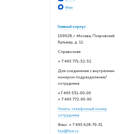
Max
Главный корпус
109028, г. Москва, Покровский
бульвар, д. 11
Справочная:
+ 7 495 771-32-32
Для соединения с внутренним
номером подразделения/
сотрудника:
+7 495 531-00-00
+ 7 495 772-95-90
Узнать телефонный номер
сотрудника
Факс: + 7 495 628-79-31
hse@hse.ru