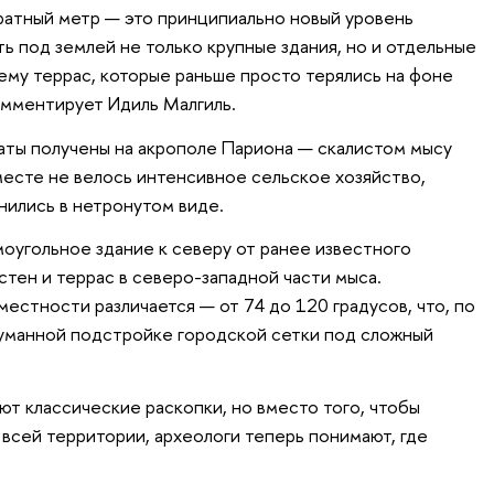
ратный метр — это принципиально новый уровень
ь под землей не только крупные здания, но и отдельные
ему террас, которые раньше просто терялись на фоне
омментирует Идиль Малгиль.
аты получены на акрополе Париона — скалистом мысу
 месте не велось интенсивное сельское хозяйство,
нились в нетронутом виде.
моугольное здание к северу от ранее известного
 стен и террас в северо-западной части мыса.
естности различается — от 74 до 120 градусов, что, по
думанной подстройке городской сетки под сложный
т классические раскопки, но вместо того, чтобы
 всей территории, археологи теперь понимают, где