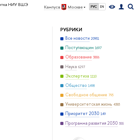
нтка НИУ ВШЭ
Кампус в
Москве
РУС
EN
РУБРИКИ
Все новости
20951
Поступающим
1697
Образование
3806
Наука
6297
Экспертиза
1110
Общество
1498
Свободное общение
793
Университетская жизнь
4383
Приоритет 2030
149
Программа развития 2030
355