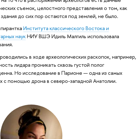
еских съемок, целостного представления о том, как
 здания до сих пор остаются под землей, не было.
спирантка
Института классического Востока и
тарных наук
НИУ ВШЭ Идиль Малгиль использовала
вания.
оводились в ходе археологических раскопок, например,
ость лидара проникать сквозь густой полог
енна. Но исследование в Парионе — одна из самых
х с помощью дрона в северо-западной Анатолии.