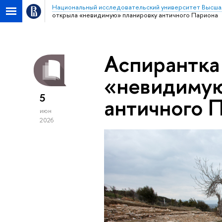
Национальный исследовательский университет Высша
открыла «невидимую» планировку античного Париона
Аспирантк
«невидимую
5
античного 
июн
2026