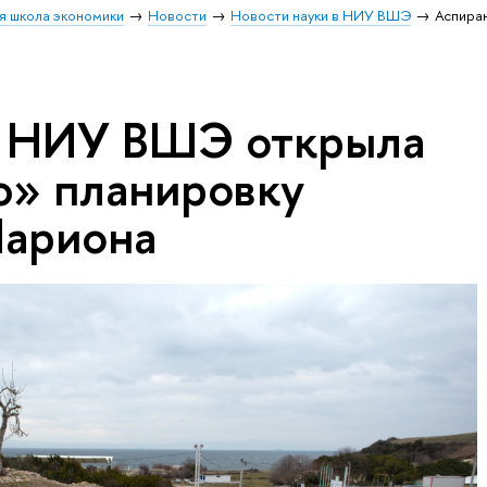
я школа экономики
Новости
Новости науки в НИУ ВШЭ
Аспира
а НИУ ВШЭ открыла
» планировку
Париона