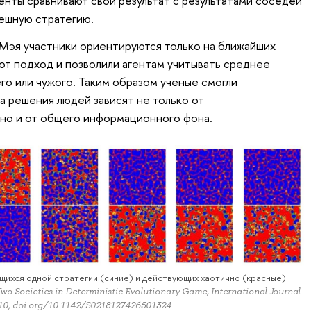
енты сравнивают свой результат с результатами соседей
ешную стратегию.
 Мэя участники ориентируются только на ближайших
от подход и позволили агентам учитывать среднее
о или чужого. Таким образом ученые смогли
а решения людей зависят не только от
но и от общего информационного фона.
ихся одной стратегии (синие) и действующих хаотично (красные).
Two Societies in Deterministic Evolutionary Game, International Journal
.10, doi.org/10.1142/S0218127426501324