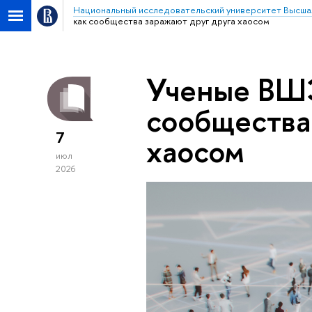
Национальный исследовательский университет Высша
как сообщества заражают друг друга хаосом
Ученые ВШЭ
сообщества
7
хаосом
июл
2026