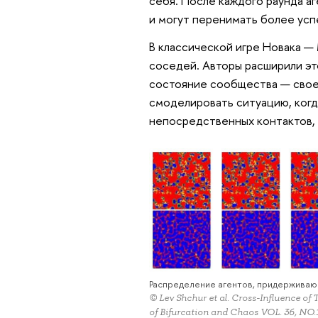
себя. После каждого раунда аг
и могут перенимать более усп
В классической игре Новака —
соседей. Авторы расширили эт
состояние сообщества — своег
смоделировать ситуацию, когд
непосредственных контактов, 
Распределение агентов, придерживающ
© Lev Shchur et al. Cross-Influence of 
of Bifurcation and Chaos VOL. 36, NO