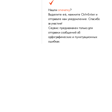
Нашли
опечатку
?
Выделите её, нажмите Ctrl+Enter и
отправьте нам уведомление. Спасибо
за участие!
Сервис предназначен только для
отправки сообщений об
орфографических и пунктуационных
ошибках.