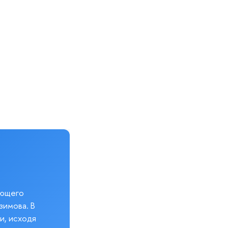
еющего
зимова. В
и, исходя