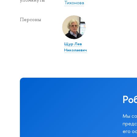
упомянуты
Тихонова
Персоны
Щур Лев
Николаевич
Ро
Мы со
предс
его о