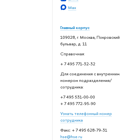
Max
Главный корпус
109028, г. Москва, Покровский
бульвар, д. 11
Справочная:
+ 7 495 771-32-32
Для соединения с внутренним
номером подразделения/
сотрудника:
+7 495 531-00-00
+ 7 495 772-95-90
Узнать телефонный номер
сотрудника
Факс: + 7 495 628-79-31
hse@hse.ru