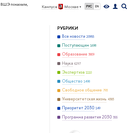
 ВШЭ показали,
Кампус в
Москве
РУС
EN
РУБРИКИ
Все новости
20955
Поступающим
1698
Образование
3809
Наука
6297
Экспертиза
1110
Общество
1498
Свободное общение
793
Университетская жизнь
4383
Приоритет 2030
149
Программа развития 2030
355