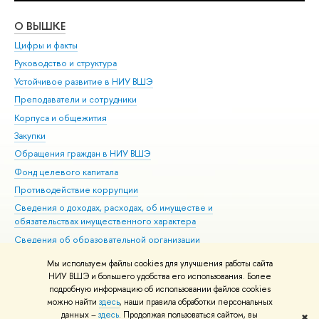
О ВЫШКЕ
ОБ
Цифры и факты
Ли
Руководство и структура
Дов
Устойчивое развитие в НИУ ВШЭ
Ол
Преподаватели и сотрудники
При
Корпуса и общежития
Вы
Закупки
При
Обращения граждан в НИУ ВШЭ
Ас
Фонд целевого капитала
До
Противодействие коррупции
Цен
Сведения о доходах, расходах, об имуществе и
Би
обязательствах имущественного характера
Об
Сведения об образовательной организации
Обр
Людям с ограниченными возможностями здоровья
Мы используем файлы cookies для улучшения работы сайта
Единая платежная страница
НИУ ВШЭ и большего удобства его использования. Более
подробную информацию об использовании файлов cookies
Работа в Вышке
можно найти
здесь
, наши правила обработки персональных
данных –
здесь
. Продолжая пользоваться сайтом, вы
✖