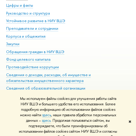
Цифры и факты
Ли
Руководство и структура
Дов
Устойчивое развитие в НИУ ВШЭ
Ол
Преподаватели и сотрудники
При
Корпуса и общежития
Вы
Закупки
При
Обращения граждан в НИУ ВШЭ
Ас
Фонд целевого капитала
До
Противодействие коррупции
Цен
Сведения о доходах, расходах, об имуществе и
Би
обязательствах имущественного характера
Об
Сведения об образовательной организации
Обр
Людям с ограниченными возможностями здоровья
Мы используем файлы cookies для улучшения работы сайта
Единая платежная страница
НИУ ВШЭ и большего удобства его использования. Более
подробную информацию об использовании файлов cookies
Работа в Вышке
можно найти
здесь
, наши правила обработки персональных
данных –
здесь
. Продолжая пользоваться сайтом, вы
✖
Редактору
подтверждаете, что были проинформированы об
© НИУ ВШЭ 1993–2026
Адреса и контакты
Условия использования
использовании файлов cookies сайтом НИУ ВШЭ и согласны