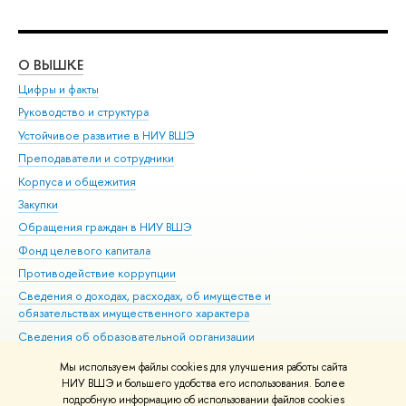
О ВЫШКЕ
ОБ
Цифры и факты
Ли
Руководство и структура
Дов
Устойчивое развитие в НИУ ВШЭ
Ол
Преподаватели и сотрудники
При
Корпуса и общежития
Вы
Закупки
При
Обращения граждан в НИУ ВШЭ
Ас
Фонд целевого капитала
До
Противодействие коррупции
Цен
Сведения о доходах, расходах, об имуществе и
Би
обязательствах имущественного характера
Об
Сведения об образовательной организации
Обр
Людям с ограниченными возможностями здоровья
Мы используем файлы cookies для улучшения работы сайта
Единая платежная страница
НИУ ВШЭ и большего удобства его использования. Более
подробную информацию об использовании файлов cookies
Работа в Вышке