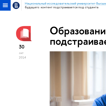
Национальный исследовательский университет Высша
будущего: контент подстраивается под студента
Образовани
подстраива
30
окт
2014