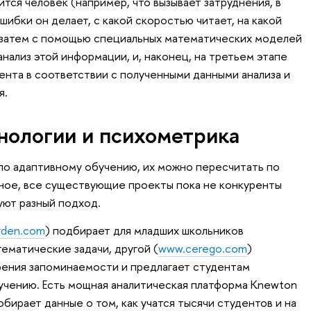
ится человек (например, что вызывает затруднения, в
ошибки он делает, с какой скоростью читает, на какой
, затем с помощью специальных математических моделей
нализ этой информации, и, наконец, на третьем этапе
нта в соответствии с полученными данными анализа и
я.
нологии и психометрика
 по адаптивному обучению, их можно пересчитать по
сное, все существующие проекты пока не конкуренты
зуют разный подход.
rden.com
) подбирает для младших школьников
ематические задачи, другой (
www.cerego.com
)
зрения запоминаемости и предлагает студентам
зучению. Есть мощная аналитическая платформа Knewton
собирает данные о том, как учатся тысячи студентов и на