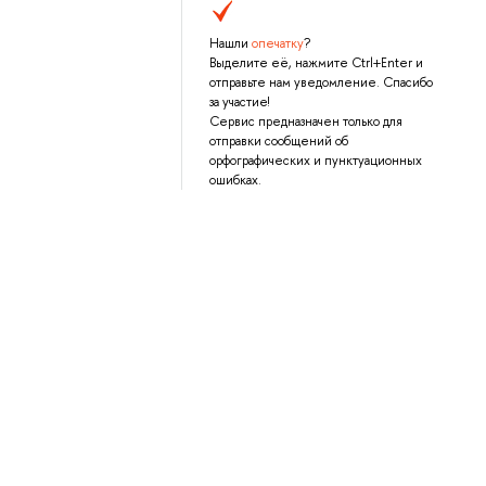
Нашли
опечатку
?
Выделите её, нажмите Ctrl+Enter и
отправьте нам уведомление. Спасибо
за участие!
Сервис предназначен только для
отправки сообщений об
орфографических и пунктуационных
ошибках.