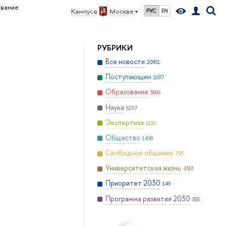
вание
Кампус в
Москве
РУС
EN
РУБРИКИ
Все новости
20951
Поступающим
1697
Образование
3806
Наука
6297
Экспертиза
1110
Общество
1498
Свободное общение
793
Университетская жизнь
4383
Приоритет 2030
149
Программа развития 2030
355