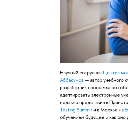
Научный сотрудник
Центра мон
Аббакумов
— автор учебного к
разработчик программного обе
адаптировать электронные уч
недавно представил в Принст
Testing Summit
и в Москве на
‪
обучением будущее и как оно р