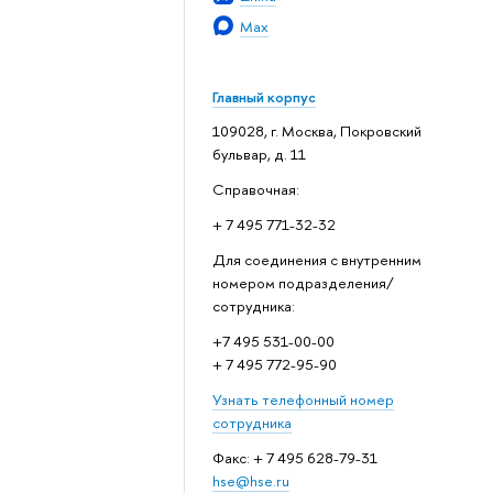
Max
Главный корпус
109028, г. Москва, Покровский
бульвар, д. 11
Справочная:
+ 7 495 771-32-32
Для соединения с внутренним
номером подразделения/
сотрудника:
+7 495 531-00-00
+ 7 495 772-95-90
Узнать телефонный номер
сотрудника
Факс: + 7 495 628-79-31
hse@hse.ru