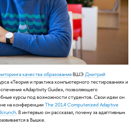
иторинга качества образования
ВШЭ
Дмитрий
урса «Теория и практика компьютерного тестирования» и
спечения «Adaptivity Guide», позволяющего
ебные курсы под возможности студентов. Свои идеи он
оне на конференции
The 2014 Computerized Adaptive
Edcrunch
. В интервью он рассказал, почему за адаптивным
азвивается в Вышке.