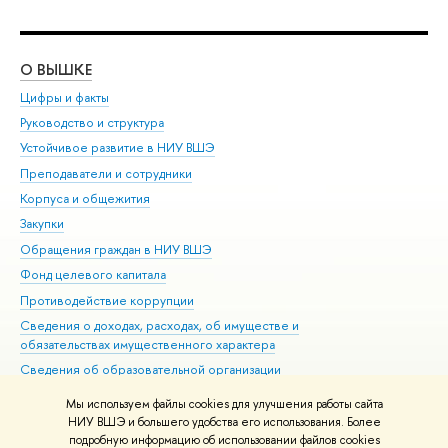
О ВЫШКЕ
ОБ
Цифры и факты
Ли
Руководство и структура
Дов
Устойчивое развитие в НИУ ВШЭ
Ол
Преподаватели и сотрудники
При
Корпуса и общежития
Вы
Закупки
При
Обращения граждан в НИУ ВШЭ
Ас
Фонд целевого капитала
До
Противодействие коррупции
Цен
Сведения о доходах, расходах, об имуществе и
Би
обязательствах имущественного характера
Об
Сведения об образовательной организации
Обр
Людям с ограниченными возможностями здоровья
Мы используем файлы cookies для улучшения работы сайта
Единая платежная страница
НИУ ВШЭ и большего удобства его использования. Более
подробную информацию об использовании файлов cookies
Работа в Вышке