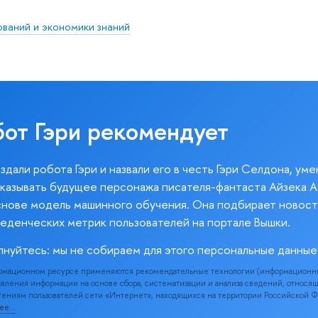
ваний и экономики знаний
бот Гэри рекомендует
здали робота Гэри и назвали его в честь Гэри Селдона, ум
казывать будущее персонажа писателя-фантаста Айзека А
снове модель машинного обучения. Она подбирает новост
веденческих метрик пользователей на портале Вышки.
лнуйтесь: мы не собираем для этого персональные данные
рмационном ресурсе применяются рекомендательные технологии (информационн
вления информации на основе сбора, систематизации и анализа сведений, относя
ениям пользователей сети «Интернет», находящихся на территории Российской 
нее…