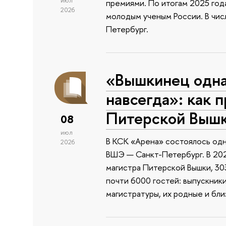
июл
премиями. По итогам 2025 года
2026
молодым ученым России. В чи
Петербург.
«Вышкинец одн
навсегда»: как 
Питерской Выш
08
июл
В КСК «Арена» состоялось одн
2026
ВШЭ — Санкт-Петербург. В 202
магистра Питерской Вышки, 303
почти 6000 гостей: выпускник
магистратуры, их родные и бли