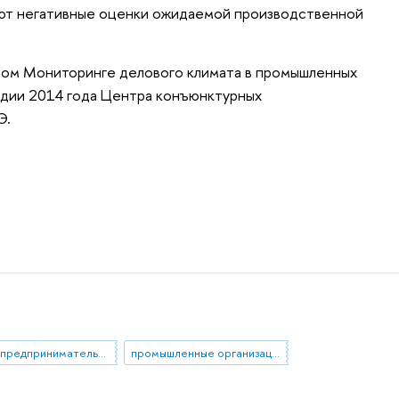
ют негативные оценки ожидаемой производственной
овом Мониторинге делового климата в промышленных
одии 2014 года Центра конъюнктурных
Э.
индекс предпринимательской уверенности
промышленные организации