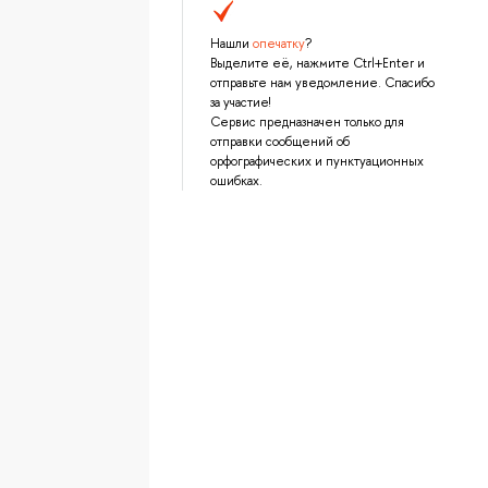
Нашли
опечатку
?
Выделите её, нажмите Ctrl+Enter и
отправьте нам уведомление. Спасибо
за участие!
Сервис предназначен только для
отправки сообщений об
орфографических и пунктуационных
ошибках.