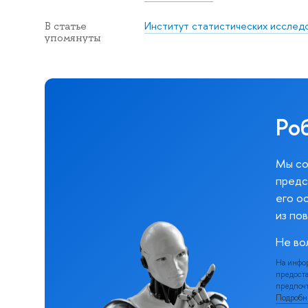
Институт статистических исследо
В статье
упомянуты
Ро
Мы со
предс
его о
из по
Не во
На инфо
предоста
предпочт
Подроб