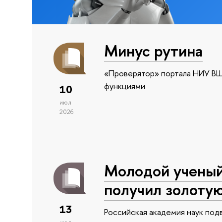
Минус рутина
«Проверятор» портала НИУ ВШ
функциями
10
июл
2026
Молодой учены
получил золоту
13
Российская академия наук подв