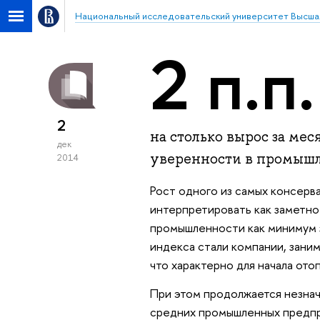
Национальный исследовательский университет Высша
2 п.п.
2
на столько вырос за ме
дек
уверенности в промышл
2014
Рост одного из самых консер
интерпретировать как заметно
промышленности как минимум 
индекса стали компании, зани
что характерно для начала ото
При этом продолжается незнач
средних промышленных предпри