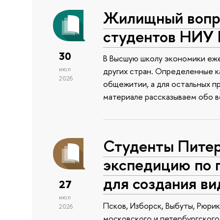
Жилищный вопро
студентов НИУ
30
В Высшую школу экономики еже
июл
других стран. Определенные к
2026
общежитии, а для остальных п
материале рассказываем обо 
Студенты Питер
экспедицию по 
для создания в
27
июл
Псков, Изборск, Выбуты, Рюри
2026
московского и петербургского