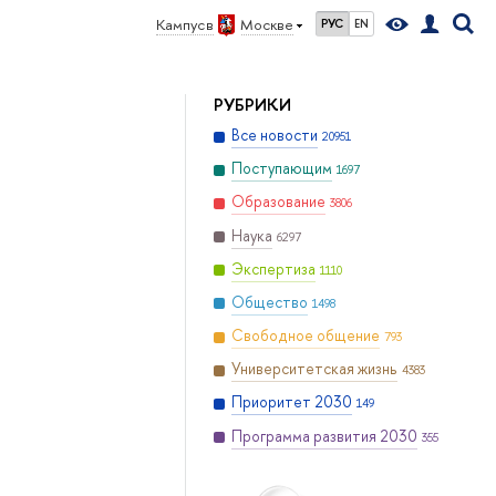
Кампус в
Москве
РУС
EN
РУБРИКИ
Все новости
20951
Поступающим
1697
Образование
3806
Наука
6297
Экспертиза
1110
Общество
1498
Свободное общение
793
Университетская жизнь
4383
Приоритет 2030
149
Программа развития 2030
355