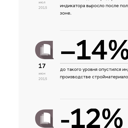
июл
индикатора выросло после пол
2015
зоне.
–14
17
до такого уровня опустился и
июн
производстве стройматериалов
2015
-12%