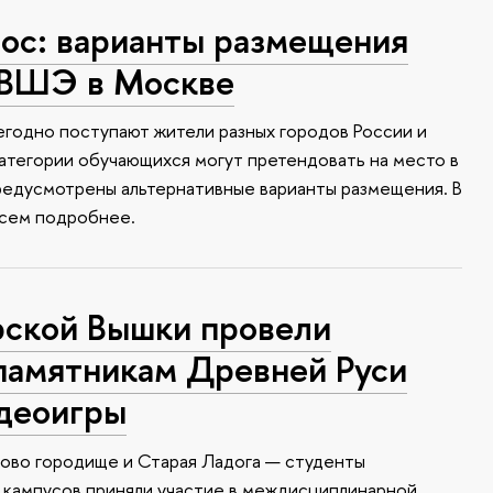
с: варианты размещения
 ВШЭ в Москве
годно поступают жители разных городов России и
атегории обучающихся могут претендовать на место в
редусмотрены альтернативные варианты размещения. В
всем подробнее.
ской Вышки провели
памятникам Древней Руси
идеоигры
ково городище и Старая Ладога — студенты
 кампусов приняли участие в междисциплинарной