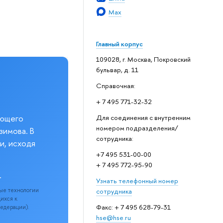
Max
Главный корпус
109028, г. Москва, Покровский
бульвар, д. 11
Справочная:
+ 7 495 771-32-32
еющего
Для соединения с внутренним
номером подразделения/
зимова. В
сотрудника:
и, исходя
+7 495 531-00-00
+ 7 495 772-95-90
.
Узнать телефонный номер
ые технологии
сотрудника
щихся к
Факс: + 7 495 628-79-31
Федерации).
hse@hse.ru