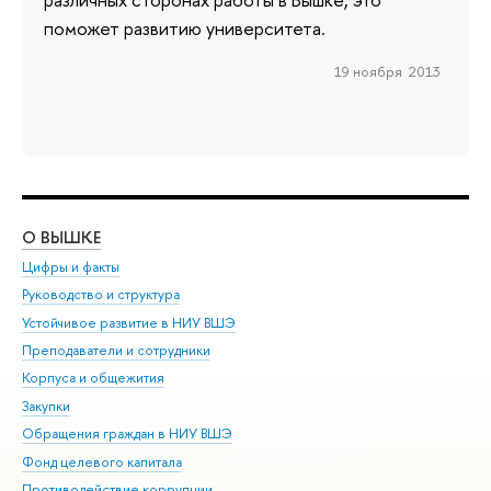
поможет развитию университета.
19 ноября 2013
О ВЫШКЕ
ОБ
Цифры и факты
Ли
Руководство и структура
Дов
Устойчивое развитие в НИУ ВШЭ
Ол
Преподаватели и сотрудники
При
Корпуса и общежития
Вы
Закупки
При
Обращения граждан в НИУ ВШЭ
Ас
Фонд целевого капитала
До
Противодействие коррупции
Цен