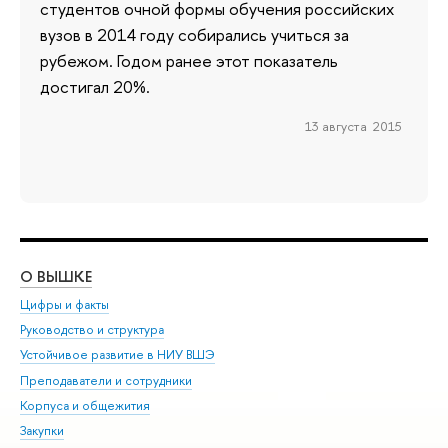
студентов очной формы обучения российских
вузов в 2014 году собирались учиться за
рубежом. Годом ранее этот показатель
достигал 20%.
13 августа 2015
О ВЫШКЕ
ОБ
Цифры и факты
Ли
Руководство и структура
Дов
Устойчивое развитие в НИУ ВШЭ
Ол
Преподаватели и сотрудники
При
Корпуса и общежития
Вы
Закупки
При